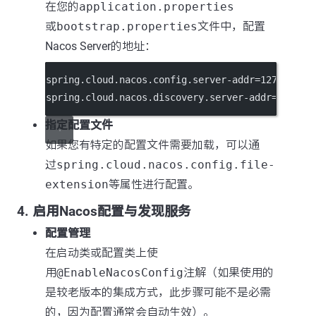
在您的
application.properties
或
bootstrap.properties
文件中，配置
Nacos Server的地址：
spring.cloud.nacos.config.server-addr
=127.0.0.1
spring.cloud.nacos.discovery.server-addr
=127.0.
指定配置文件
如果您有特定的配置文件需要加载，可以通
过
spring.cloud.nacos.config.file-
extension
等属性进行配置。
4. 启用Nacos配置与发现服务
配置管理
在启动类或配置类上使
用
@EnableNacosConfig
注解（如果使用的
是较老版本的集成方式，此步骤可能不是必需
的，因为配置通常会自动生效）。