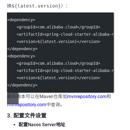
换
${latest.version}
）：
<
dependency
>
    <
groupId
>com.alibaba.cloud</
groupId
>
    <
artifactId
>spring-cloud-starter-alibaba-nacos-c
    <
version
>${latest.version}</
version
>
</
dependency
>
<
dependency
>
    <
groupId
>com.alibaba.cloud</
groupId
>
    <
artifactId
>spring-cloud-starter-alibaba-nacos-d
    <
version
>${latest.version}</
version
>
</
dependency
>
最新版本可以在Maven仓库如
mvnrepository.com
和
mvnrepository.com
中查询。
3. 配置文件设置
配置Nacos Server地址