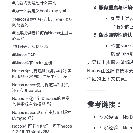
#负载均衡通过什么实现
服务重启与环境
#为什么要定义bootstrap.yml
如果上述
#Nacos配置中心宕机，还能读取
到配置吗
了服务的正
#服务提供者如何向Nacos注册中
版本兼容性确认
心续约
检查Na
#如何确定实例状态
版或回退
#Nacos CAP
如果以上步骤未能解
#Nacos和Eureka区别
Nacos社区获取技
Nacos 你们有遇到服务掉线吗 实
际服务正常再跑 注册中心上没了
详细的上下文信息。
Nacos nacos使用稳定吗？我们
---------------
还在使用eureka
Nacos 大佬们针对nacos的异常
参考链接 ：
监控指标有做报警吗？
Nacos nacos现在有支持5.1版本
专家经验：No Dat
的mysql吗？
Nacos社区群4 你好，问下nacos
专家经验：Naco
2.2.0用的是api v2吗