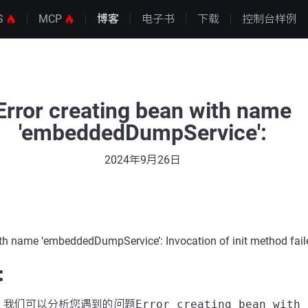
S
MCP
博客
电子书
下载
控制台样例
Error creating bean with name
'embeddedDumpService':
2024年9月26日
ith name ‘embeddedDumpService’: Invocation of init method fail
：
，我们可以分析您遇到的问题
Error creating bean with 