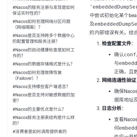
'embeddedDumpSe
#Nacos的服务注册与发现是如何
保证实时性的？
中尝试初始化某个be
#Nacos如何处理网络分区问题
及
embeddedDumpS
（网络隔离）？
的内部错误有关。结
#Nacos是否支持跨多个数据中心
的配置管理和服务注册？
检查配置文件
：
#Nacos的自动健康检查是如何工
确认
conf
作的？
与
embed
#Nacos的数据存储格式是什么？
正确，且
#Nacos如何处理故障恢复
（Failover）？
网络连通性验证
#Nacos支持哪些客户端语言？
确保Nac
#Nacos是否支持对敏感数据的加
据库地址
密？
日志分析
：
#Nacos的主要优点是什么？
#Nacos服务注册表结构是什么样
查看Na
的？
何
embed
#消费者是如何调用提供者的
也应一并