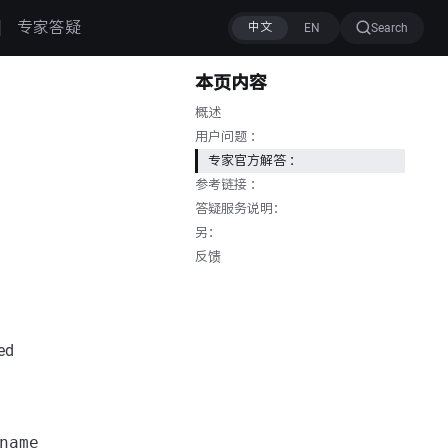
专家答疑
Search
本页内容
概述
用户问题 ：
专家官方解答 ：
参考链接 ：
答疑服务说明：
另：
反馈
ed
name