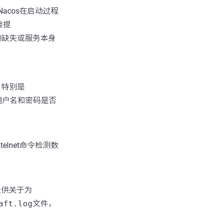
Nacos在启动过程
接提
赖缺失或服务本身
，特别是
、用户名和密码是否
lnet命令检测数
提供关于为
aft.log
文件，