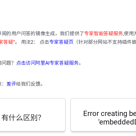
：
审阅的用户问答的镜像生成，我们提供了
专家智能答疑服务
,使用
家答疑“
。 用法2： 点击
专家答疑页
（针对部分网站不支持插件
用问题？
点击访问阿里AI专家答疑服务
。
点：
差评
给我们反馈。
Error creating 
SE 有什么区别？
'embeddedD