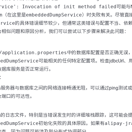
rvice': Invocation of init method failed
可能与
an（在这里是
embeddedDumpService
）时失败有关。尽管直
ervice
的具体错误细节较少，但通常这类错误与配置不当、依
合相似问题和原因分析，我们可以尝试以下步骤来解决此问题：
/application.properties
中的数据库配置是否正确无误
dedDumpService
可能相关的任何特定配置项。检查jdbcUrl
数据库服务是否正常运行。
：
os服务器与数据库之间的网络连接畅通无阻，可以通过ping测试或te
及端口的可达性。
cos的日志文件，特别是当错误发生时的详细堆栈跟踪，这可能会
dedDumpService
初始化失败的具体原因。如果有
alipay-jr
检查，因为问题可能涉及到分布式协调部分。