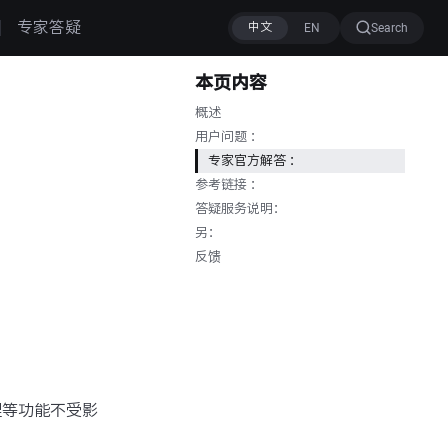
专家答疑
Search
本页内容
概述
用户问题 ：
专家官方解答 ：
参考链接 ：
答疑服务说明：
另：
反馈
理等功能不受影