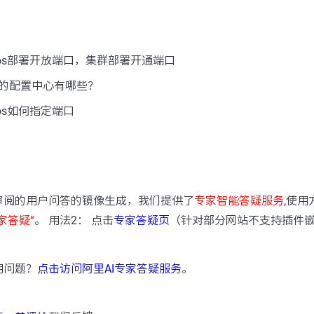
cos部署开放端口，集群部署开通端口
的配置中心有哪些？
os如何指定端口
：
审阅的用户问答的镜像生成，我们提供了
专家智能答疑服务
,使用
家答疑“
。 用法2： 点击
专家答疑页
（针对部分网站不支持插件
用问题？
点击访问阿里AI专家答疑服务
。