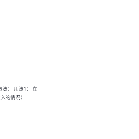
方法： 用法1： 在
嵌入的情况）