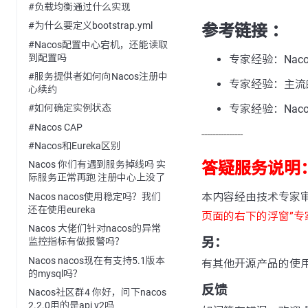
#负载均衡通过什么实现
#为什么要定义bootstrap.yml
参考链接 ：
#Nacos配置中心宕机，还能读取
到配置吗
专家经验：Na
#服务提供者如何向Nacos注册中
专家经验：主流
心续约
专家经验：Nac
#如何确定实例状态
#Nacos CAP
---------------
#Nacos和Eureka区别
答疑服务说明
Nacos 你们有遇到服务掉线吗 实
际服务正常再跑 注册中心上没了
本内容经由技术专家
Nacos nacos使用稳定吗？我们
还在使用eureka
页面的右下的浮窗”专
Nacos 大佬们针对nacos的异常
另：
监控指标有做报警吗？
Nacos nacos现在有支持5.1版本
有其他开源产品的使
的mysql吗？
反馈
Nacos社区群4 你好，问下nacos
2.2.0用的是api v2吗