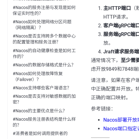
#Nacos的服务注册与发现是如何
主HTTP端口
（
保证实时性的？
HTTP请求。
#Nacos如何处理网络分区问题
客户端gRPC端
（网络隔离）？
服务端gRPC端
#Nacos是否支持跨多个数据中心
的配置管理和服务注册？
放。
#Nacos的自动健康检查是如何工
Jraft请求服务
作的？
通常情况下，
至少需要
#Nacos的数据存储格式是什么？
虑开放9849和7848
#Nacos如何处理故障恢复
（Failover）？
请注意，如果在客户端
#Nacos支持哪些客户端语言？
中正确配置并开放。特
#Nacos是否支持对敏感数据的加
正确的端口映射。
密？
参考链接：
#Nacos的主要优点是什么？
#Nacos服务注册表结构是什么样
Nacos部署开
的？
Nacos端口指
#消费者是如何调用提供者的
---------------