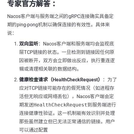
专家官方解答 ：
Nacos客户端与服务端之间的gRPC连接确实具备定
期的ping-pong机制以确保连接的有效性。具体来
说：
双向监听
：Nacos客户端和服务端均会监视底
层TCP链接的状态。一旦检测到链接因任何原
因被断开，双方会立即做出反应，执行重连逻
辑或清理相关联的数据结构。
健康检查请求（HealthCheckRequest）
：为了
应对TCP链接可能存在的假死情况（如进程存
活但无响应或网络丢包），Nacos客户端会定
期发送
HealthCheckRequest
到服务端进行
连接健康性验证。这一机制能有效识别并处理
那些虽然建立但已无法正常通信的链接。用户
可以通过配置