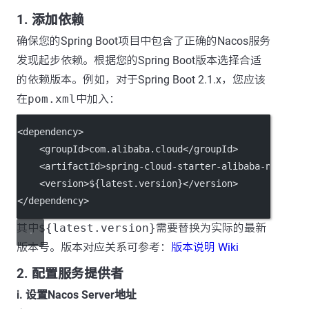
1. 添加依赖
确保您的Spring Boot项目中包含了正确的Nacos服务
发现起步依赖。根据您的Spring Boot版本选择合适
的依赖版本。例如，对于Spring Boot 2.1.x，您应该
在
pom.xml
中加入：
<
dependency
>
    <
groupId
>com.alibaba.cloud</
groupId
>
    <
artifactId
>spring-cloud-starter-alibaba-nacos-d
    <
version
>${latest.version}</
version
>
</
dependency
>
其中
${latest.version}
需要替换为实际的最新
版本号。版本对应关系可参考：
版本说明 Wiki
2. 配置服务提供者
i. 设置Nacos Server地址