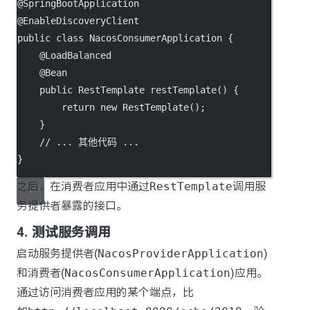
@
SpringBootApplication
@
EnableDiscoveryClient
public
class
NacosConsumerApplication
 {
    @
LoadBalanced
    @
Bean
public
 RestTemplate 
restTemplate
() {
return
new
RestTemplate
();
    }
// ... 其他代码 ...
}
之后，在消费者应用中通过
RestTemplate
调用服
务提供者暴露的接口。
4. 测试服务调用
启动服务提供者(
NacosProviderApplication
)
和消费者(
NacosConsumerApplication
)应用。
通过访问消费者应用的某个端点，比