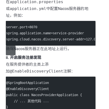
在
application.properties
或
application.yml
中配置Nacos服务器的地
址，例如：
server.port
=8070
spring.application.name
=service-provider
spring.cloud.nacos.discovery.server-addr
=127.0.0.1:8
确保Nacos服务器正在此地址上运行。
ii. 开启服务注册发现
在服务提供者的主类上添
加
@EnableDiscoveryClient
注解：
@
SpringBootApplication
@
EnableDiscoveryClient
public
class
NacosProviderApplication
 {
// ... 其他代码 ...
}