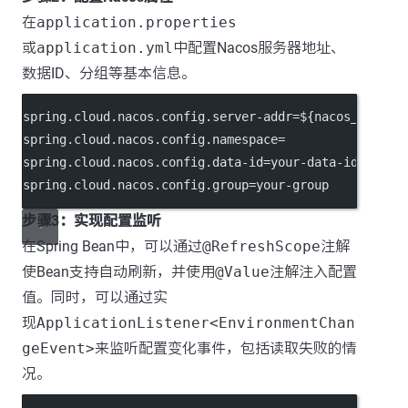
在
application.properties
或
application.yml
中配置Nacos服务器地址、
数据ID、分组等基本信息。
spring.cloud.nacos.config.server-addr
=${nacos_host}:
spring.cloud.nacos.config.namespace
=
spring.cloud.nacos.config.data-id
=your-data-id
spring.cloud.nacos.config.group
=your-group
步骤3：实现配置监听
在Spring Bean中，可以通过
@RefreshScope
注解
使Bean支持自动刷新，并使用
@Value
注解注入配置
值。同时，可以通过实
现
ApplicationListener<EnvironmentChan
geEvent>
来监听配置变化事件，包括读取失败的情
况。