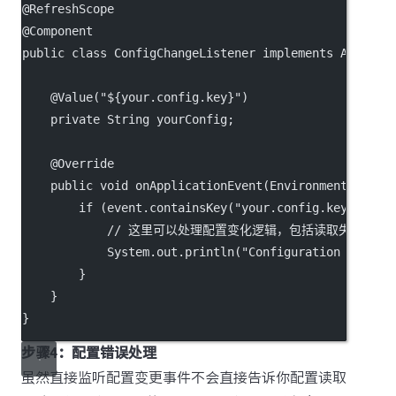
@
RefreshScope
@
Component
public
class
ConfigChangeListener
implements
Applica
    @
Value
(
"${your.config.key}"
)
private
 String yourConfig;
    @
Override
public
void
onApplicationEvent
(EnvironmentChange
if
 (event.
containsKey
(
"your.config.key"
)) {
// 这里可以处理配置变化逻辑，包括读取失败的逻
            System.out.
println
(
"Configuration update
        }
    }
}
步骤4：配置错误处理
虽然直接监听配置变更事件不会直接告诉你配置读取