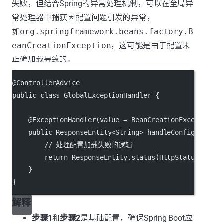
失败，但结合Spring的异常处理机制，可以在全局异
常处理器中捕获因配置问题引发的异常，
如
org.springframework.beans.factory.B
eanCreationException
，这可能是由于配置未
正确加载导致的。
@
ControllerAdvice
public
class
GlobalExceptionHandler
 {
    @
ExceptionHandler
(
value
=
 BeanCreationException.
public
 ResponseEntity<
String
> 
handleConfigLoadFa
// 处理配置加载失败的逻辑
return
 ResponseEntity.
status
(HttpStatus.INTE
    }
}
解释
步骤1
和
步骤2
是基础配置，确保Spring Boot应