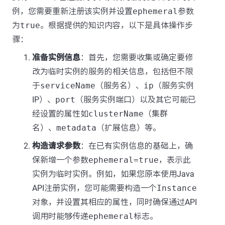
例，您需要重新注册该实例并设置
ephemeral
参数
为
true
。根据提供的知识内容，以下是具体操作步
骤：
准备实例信息
：首先，您需要收集或确定要修
改为临时实例的服务的相关信息，包括但不限
于
serviceName
（服务名）、
ip
（服务实例
IP）、
port
（服务实例端口）以及其它可能已
经设置的属性如
clusterName
（集群
名）、
metadata
（扩展信息）等。
构造请求参数
：在已有实例信息的基础上，确
保新增一个参数
ephemeral=true
，表示此
实例为临时实例。例如，如果您原本使用Java
API注册实例，您可能需要构造一个
Instance
对象，并设置其相应的属性，同时确保通过API
调用时能够传递
ephemeral
标志。