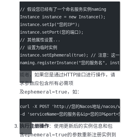
// 假设您已经有了一个命名服务实例naming
Instance instance 
=
new
Instance
();
instance.
setIp
(
"您的IP"
);
instance.
setPort
(您的端口);
// 其他属性设置...
// 设置为临时实例
instance.
setEphemeral
(
true
); 
// 注意：这一步骤取决
naming.
registerInstance
(
"您的服务名"
, instance);
或者，如果您是通过HTTP接口进行操作，请
求参数应包含所有必需项
及
ephemeral=true
，如：
curl -X POST 'http://您的Nacos地址/nacos/v1/ns/in
-d 'serviceName=您的服务名&ip=您的IP&port=您的端口&
执行注册操作
：使用更新后的实例信息和包
含
ephemeral=true
的参数重新注册实例到