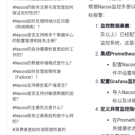
根据Nacos监控手册
#Nacos的服务注册与发现是如何
保证实时性的？
标报警：
#Nacos如何处理网络分区问题
监控数据暴露
：
（网络隔离）？
及以上）已经配置为
#Nacos是否支持跨多个数据中心
的配置管理和服务注册？
监控系统，这是
#Nacos的自动健康检查是如何工
集成Prometheu
作的？
#Nacos的数据存储格式是什么？
配置Naco
#Nacos如何处理故障恢复
件中设置相
（Failover）？
配置Grafana
#Nacos支持哪些客户端语言？
导入Nacos
#Nacos是否支持对敏感数据的加
密？
标以及详
#Nacos的主要优点是什么？
定义异常监控指
#Nacos服务注册表结构是什么样
在Prom
的？
务健康状态
#消费者是如何调用提供者的