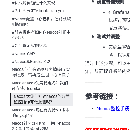
设置告警规则
：
#负载均衡通过什么实现
#为什么要定义bootstrap.yml
在Graf
#Nacos配置中心宕机，还能读取
标超过预
到配置吗
消息系统
#服务提供者如何向Nacos注册中
测试并调整
：
心续约
#如何确定实例状态
实施告警
#Nacos CAP
略，以达
#Nacos和Eureka区别
通过上述步骤，可以有效
Nacos 你们有遇到服务掉线吗 实
知，从而提升系统的
际服务正常再跑 注册中心上没了
---------------
Nacos nacos使用稳定吗？我们
还在使用eureka
参考链接 ：
Nacos 大佬们针对nacos的异常
监控指标有做报警吗？
Nacos 监控手册
Nacos nacos现在有支持5.1版本
的mysql吗？
---------------
Nacos社区群4 你好，问下nacos
2.2.0用的是api v2吗