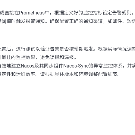
ana或直接在Prometheus中，根据定义好的监控指标设定告警规
设阈值时触发报警通知。确保配置正确的通知渠道，如邮件、短
。
配置后，进行测试以验证告警是否按预期触发。根据实际情况调
到最佳的监控效果，避免误报和漏报。
地建立Nacos及其同步组件Nacos-Sync的异常监控体系，
稳定性和运维效率。请根据具体版本和环境调整配置细节。