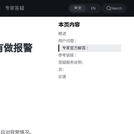
专家答疑
Search
本页内容
概述
用户问题 ：
标有做报警
专家官方解答 ：
参考链接 ：
答疑服务说明：
另：
反馈
以应对异常情况。