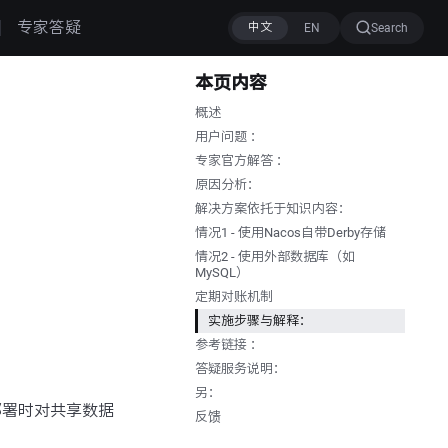
专家答疑
Search
本页内容
概述
用户问题 ：
专家官方解答 ：
原因分析：
解决方案依托于知识内容：
情况1 - 使用Nacos自带Derby存储
情况2 - 使用外部数据库（如
MySQL）
定期对账机制
实施步骤与解释：
参考链接 ：
答疑服务说明：
另：
部署时对共享数据
反馈