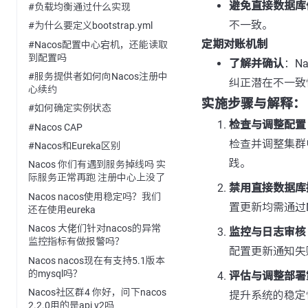
避免直接数据库
#负载均衡通过什么实现
不一致。
#为什么要定义bootstrap.yml
定期对账机制
#Nacos配置中心宕机，还能读取
到配置吗
了解并确认
：N
#服务提供者如何向Nacos注册中
纠正潜在不一致
心续约
实施步骤与解释：
#如何确定实例状态
检查与调整配置
#Nacos CAP
检查并调整集群
#Nacos和Eureka区别
践。
Nacos 你们有遇到服务掉线吗 实
际服务正常再跑 注册中心上没了
禁用直接数据库
Nacos nacos使用稳定吗？我们
置更新均需通过
还在使用eureka
Nacos 大佬们针对nacos的异常
监控与日志审核
监控指标有做报警吗？
配置更新通知失
Nacos nacos现在有支持5.1版本
的mysql吗？
评估与调整部署
Nacos社区群4 你好，问下nacos
提升系统的稳定
2.2.0用的是api v2吗