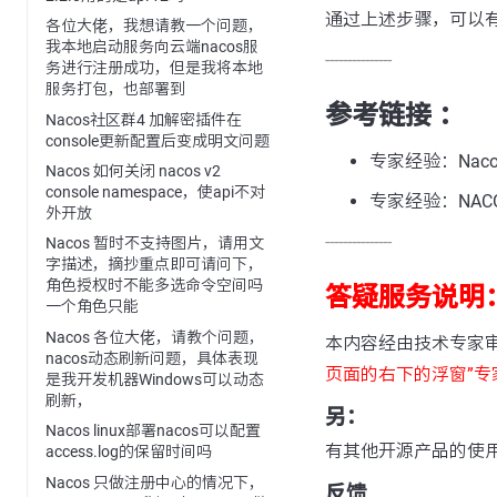
通过上述步骤，可以有
各位大佬，我想请教一个问题，
我本地启动服务向云端nacos服
---------------
务进行注册成功，但是我将本地
服务打包，也部署到
参考链接 ：
Nacos社区群4 加解密插件在
console更新配置后变成明文问题
专家经验：Nac
Nacos 如何关闭 nacos v2
console namespace，使api不对
专家经验：NA
外开放
---------------
Nacos 暂时不支持图片，请用文
字描述，摘抄重点即可请问下，
角色授权时不能多选命令空间吗
答疑服务说明
一个角色只能
Nacos 各位大佬，请教个问题，
本内容经由技术专家
nacos动态刷新问题，具体表现
页面的右下的浮窗”专
是我开发机器Windows可以动态
刷新，
另：
Nacos linux部署nacos可以配置
有其他开源产品的使
access.log的保留时间吗
Nacos 只做注册中心的情况下，
反馈