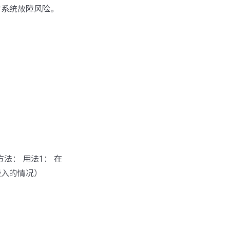
的系统故障风险。
方法： 用法1： 在
嵌入的情况）