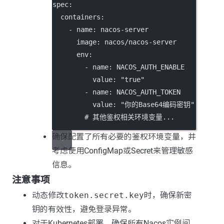
spec
:
containers
:
    - 
name
: 
nacos-server
image
: 
nacos/nacos-server
env
:
        - 
name
: 
NACOS_AUTH_ENABLE
value
: 
"true"
        - 
name
: 
NACOS_AUTH_TOKEN
value
: 
"你的Base64编码密钥"
# 其他鉴权相关环境变量...
确保配置了所有必要的鉴权环境变量，并
考虑使用ConfigMap或Secret来管理敏感
信息。
注意事项
动态修改
token.secret.key
时，确保新密
钥的有效性，避免登录异常。
对于Kubernetes部署，确保所有Nacos实例间