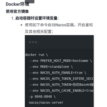
Docker环境
使用官方镜像
启动容器时设置环境变量
：
使用如下命令启动Nacos容器，开启鉴权
及其他相关配置：
Terminal window
docker run \
--
env PREFER_HOST_MODE
=
hostname \
--
env MODE
=
standalone \
--
env NACOS_AUTH_ENABLE
=
true \
--
env NACOS_AUTH_TOKEN_EXPIRE_SECONDS
=
你
--
env NACOS_AUTH_TOKEN
=
你的Base64编码密钥
--
env NACOS_AUTH_CACHE_ENABLE
=
true
/
fals
-
p 
8848
:
8848
 \
  nacos
/
nacos
-
server