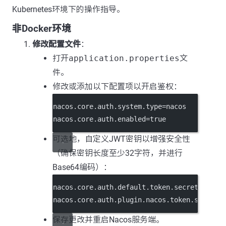
Kubernetes环境下的操作指导。
非Docker环境
修改配置文件
：
打开
application.properties
文
件。
修改或添加以下配置项以开启鉴权：
nacos.core.auth.system.type
=nacos
nacos.core.auth.enabled
=true
可选地，自定义JWT密钥以增强安全性
（确保密钥长度至少32字符，并进行
Base64编码）：
nacos.core.auth.default.token.secret.key
=你
nacos.core.auth.plugin.nacos.token.secret.
保存更改并重启Nacos服务端。