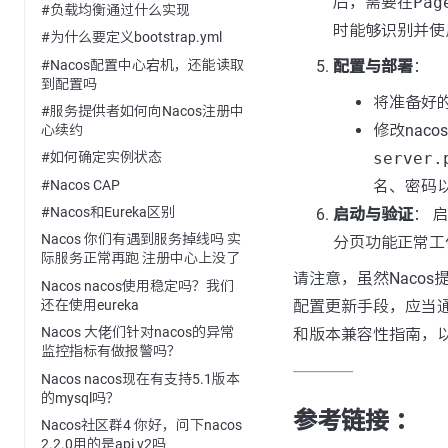
后，需要在
Pag
#负载均衡通过什么实现
时能够识别并使
#为什么要定义bootstrap.yml
#Nacos配置中心宕机，还能读取
配置与部署
：
到配置吗
将准备好的插
#服务提供者如何向Nacos注册中
修改nacos
心续约
server.
#如何确定实例状态
#Nacos CAP
名、密码
#Nacos和Eureka区别
启动与验证
： 
Nacos 你们有遇到服务掉线吗 实
分页功能正常工
际服务正常再跑 注册中心上没了
请注意，虽然Naco
Nacos nacos使用稳定吗？我们
还在使用eureka
配置更新手段，应当通
Nacos 大佬们针对nacos的异常
和版本兼容性指南，
监控指标有做报警吗？
---------------
Nacos nacos现在有支持5.1版本
的mysql吗？
参考链接 ：
Nacos社区群4 你好，问下nacos
2.2.0用的是api v2吗