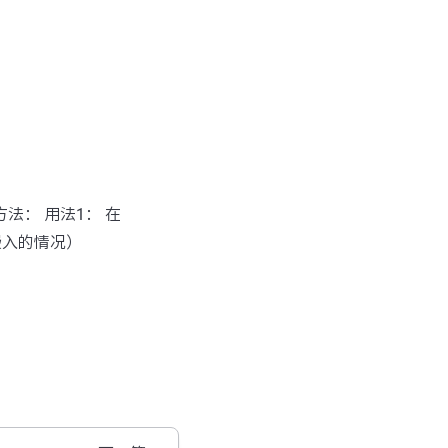
方法： 用法1： 在
嵌入的情况）