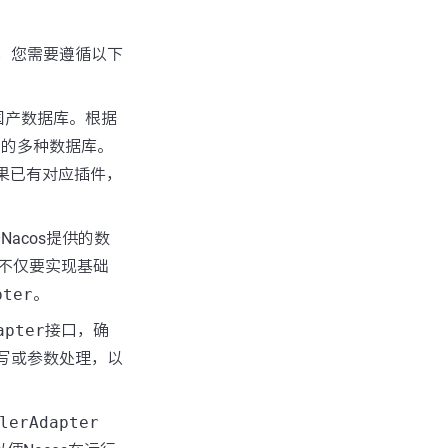
版本中，您需要遵循以下
的国产数据库。根据
库在内的多种数据库。
果已有对应插件，
acos提供的数
不仅要实现基础
pter
。
apter
接口，确
写或参数处理，以
lerAdapter