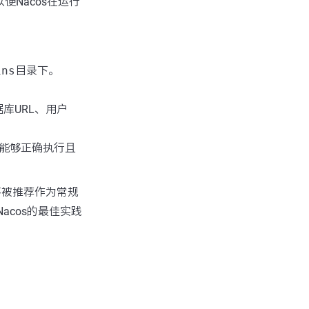
Nacos在运行
ins
目录下。
库URL、用户
作能够正确执行且
不被推荐作为常规
acos的最佳实践