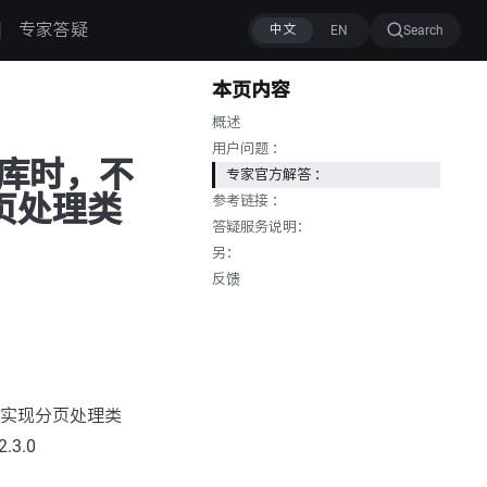
专家答疑
Search
本页内容
概述
用户问题 ：
据库时，不
专家官方解答 ：
页处理类
参考链接 ：
答疑服务说明：
另：
反馈
要实现分页处理类
.3.0