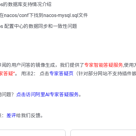
os的数据库支持情况介绍
cos/conf下找到nacos-mysql.sql文件
os 配置中心的数据同步和一致性问题
：
审阅的用户问答的镜像生成，我们提供了
专家智能答疑服务
,使用
家答疑“
。 用法2： 点击
专家答疑页
（针对部分网站不支持插件
用问题？
点击访问阿里AI专家答疑服务
。
点：
差评
给我们反馈。