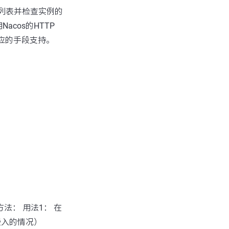
实例列表并检查实例的
cos的HTTP
相应的手段支持。
方法： 用法1： 在
嵌入的情况）