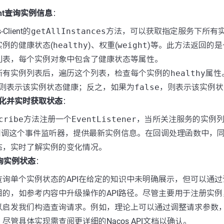
ient查询实例信息
：
Client的
getAllInstances
方法，可以获取指定服务下所有
实例的健康状态(
healthy
)、权重(
weight
)等。此方法返回的
列表，每个实例对象中包含了健康状态等属性。
所有实例列表后，遍历这个列表，检查每个实例的
healthy
属性
则表示该实例状态健康；反之，如果为
false
，则表示该实例状
化并实时获取状态
：
cribe
方法注册一个
EventListener
，当所关注服务的实例
s会回调这个事件监听器，提供最新实例信息。在回调处理函数中，
态，实时了解实例的变化情况。
询实例状态
：
询单个实例状态的API在给定的知识中未明确展示，但可以通过调用
目的，如参考内容中升级操作的API路径。尽管主要用于注册实
以启发我们构造查询请求。例如，理论上可以通过调整请求参数
尽管具体实现需查阅更详细的Nacos API文档以确认。