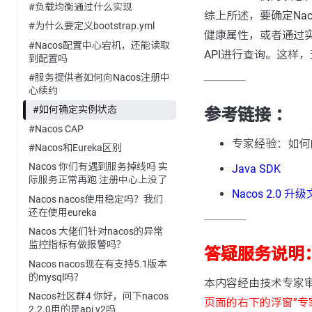
#负载均衡通过什么实现
综上所述，要确定Nac
#为什么要定义bootstrap.yml
健康属性，或者通过实
#Nacos配置中心宕机，还能读取
API进行查询。这样
到配置吗
#服务提供者如何向Nacos注册中
---------------
心续约
#如何确定实例状态
参考链接 ：
#Nacos CAP
专家经验：如何向
#Nacos和Eureka区别
Nacos 你们有遇到服务掉线吗 实
Java SDK
际服务正常再跑 注册中心上没了
Nacos 2.0 升
Nacos nacos使用稳定吗？我们
还在使用eureka
---------------
Nacos 大佬们针对nacos的异常
监控指标有做报警吗？
答疑服务说明
Nacos nacos现在有支持5.1版本
的mysql吗？
本内容经由技术专家
Nacos社区群4 你好，问下nacos
页面的右下的浮窗”专
2.2.0用的是api v2吗