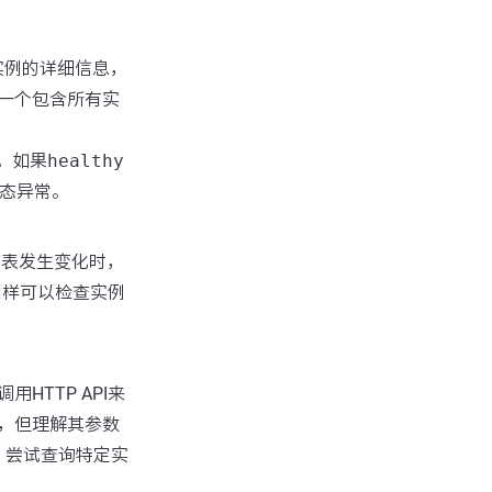
实例的详细信息，
是一个包含所有实
。如果
healthy
态异常。
列表发生变化时，
同样可以检查实例
HTTP API来
例，但理解其参数
，尝试查询特定实