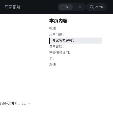
专家答疑
Search
本页内容
概述
用户问题 ：
专家官方解答 ：
参考链接 ：
答疑服务说明：
另：
反馈
行查询和判断。以下