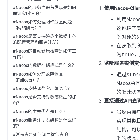
#Nacos的服务注册与发现是如何
使用Nacos-Cl
保证实时性的？
利用Nacos-
#Nacos如何处理网络分区问题
这包括了
（网络隔离）？
#Nacos是否支持跨多个数据中心
例对象的
的配置管理和服务注册？
在获取到
#Nacos的自动健康检查是如何工
为
true
，
作的？
监听服务实例变
#Nacos的数据存储格式是什么？
#Nacos如何处理故障恢复
通过
subs
（Failover）？
Naco
#Nacos支持哪些客户端语言？
的健康状
#Nacos是否支持对敏感数据的加
直接通过API查
密？
#Nacos的主要优点是什么？
虽然直接查
#Nacos服务注册表结构是什么样
实现类似
的？
结构，可
#消费者是如何调用提供者的
例的状态，