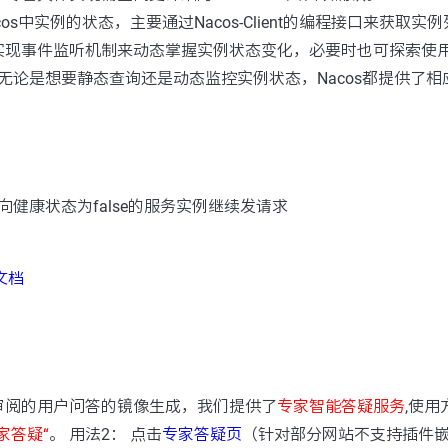
os中实例的状态，主要通过Nacos-Client的编程接口来获取
现事件监听机制来动态掌握实例状态变化，必要时也可探索使用Na
，无论是想要静态查询还是动态监控实例状态，Nacos都提供了
健康状态为false的服务实例继续发请求
级文档
：
审阅的用户问答的镜像生成，我们提供了
专家智能答疑服务
,使用
家答疑“
。 用法2： 点击
专家答疑页
（针对部分网站不支持插件