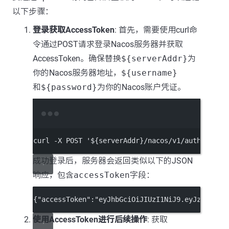
以下步骤：
登录获取AccessToken
: 首先，需要使用curl命
令通过POST请求登录Nacos服务器并获取
AccessToken。确保替换
${serverAddr}
为
你的Nacos服务器地址，
${username}
和
${password}
为你的Nacos账户凭证。
Terminal window
curl
-X
POST
'${serverAddr}/nacos/v1/auth/login
成功登录后，服务器会返回类似以下的JSON
响应，包含
accessToken
字段：
{
"accessToken"
:
"eyJhbGciOiJIUzI1NiJ9.eyJzdWIiOi
使用AccessToken进行后续操作
: 获取