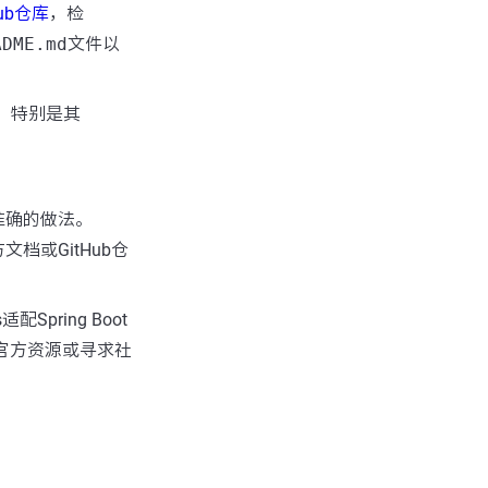
Hub仓库
，检
ADME.md
文件以
，特别是其
准确的做法。
文档或GitHub仓
ring Boot
官方资源或寻求社