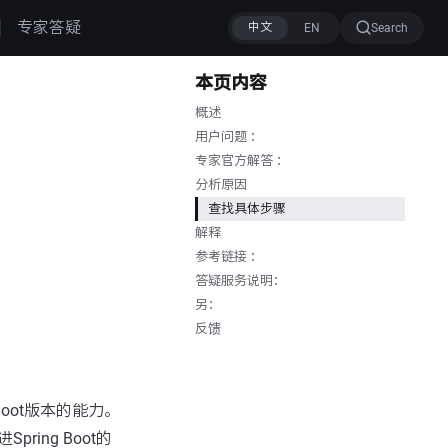
专家答疑
Search
本页内容
概述
用户问题 ：
专家官方解答 ：
分析原因
查找具体步骤
解释
参考链接 ：
答疑服务说明：
另：
反馈
Boot版本的能力。
ring Boot的