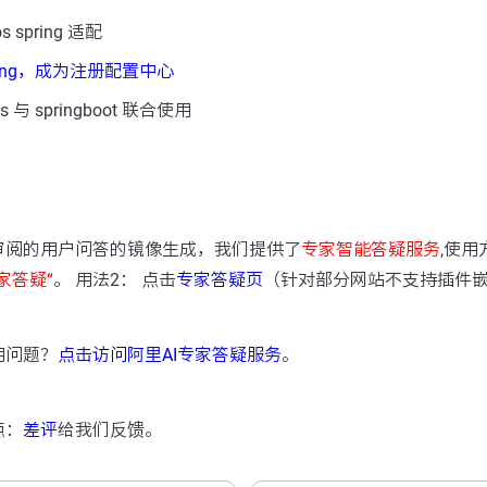
spring 适配
pring，成为注册配置中心
与 springboot 联合使用
：
审阅的用户问答的镜像生成，我们提供了
专家智能答疑服务
,使用
家答疑“
。 用法2： 点击
专家答疑页
（针对部分网站不支持插件
用问题？
点击访问阿里AI专家答疑服务
。
点：
差评
给我们反馈。