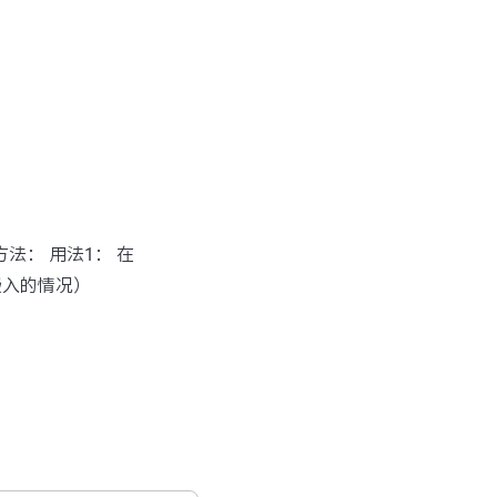
方法： 用法1： 在
嵌入的情况）