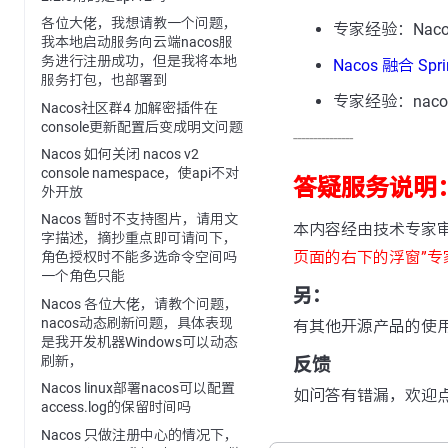
各位大佬，我想请教一个问题，
专家经验：Nacos 
我本地启动服务向云端nacos服
务进行注册成功，但是我将本地
Nacos 融合 S
服务打包，也部署到
专家经验：nacos 
Nacos社区群4 加解密插件在
console更新配置后变成明文问题
---------------
Nacos 如何关闭 nacos v2
console namespace，使api不对
答疑服务说明
外开放
Nacos 暂时不支持图片，请用文
本内容经由技术专家
字描述，摘抄重点即可请问下，
页面的右下的浮窗”专
角色授权时不能多选命令空间吗
一个角色只能
另：
Nacos 各位大佬，请教个问题，
nacos动态刷新问题，具体表现
有其他开源产品的使
是我开发机器Windows可以动态
刷新，
反馈
Nacos linux部署nacos可以配置
如问答有错漏，欢迎
access.log的保留时间吗
Nacos 只做注册中心的情况下，