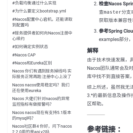
#负载均衡通过什么实现
检查Nacos Spri
#为什么要定义bootstrap.yml
查
master
分支或
#Nacos配置中心宕机，还能读取
获取版本兼容性
到配置吗
参考Spring Cl
#服务提供者如何向Nacos注册中
心续约
examples部分
#如何确定实例状态
解释
#Nacos CAP
由于技术快速发展，
#Nacos和Eureka区别
Nacos团队通常会及时
Nacos 你们有遇到服务掉线吗 实
库中找不到直接答案，
际服务正常再跑 注册中心上没了
Nacos nacos使用稳定吗？我们
综上所述，虽然我无法提
还在使用eureka
3.*的最新信息及操
Nacos 大佬们针对nacos的异常
区帮助。
监控指标有做报警吗？
Nacos nacos现在有支持5.1版本
---------------
的mysql吗？
Nacos社区群4 你好，问下nacos
参考链接 ：
2.2.0用的是api v2吗