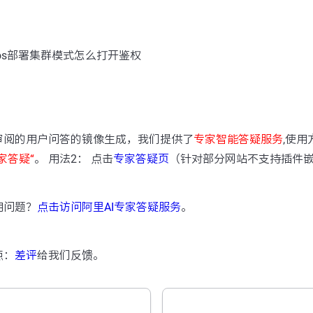
cos部署集群模式怎么打开鉴权
：
审阅的用户问答的镜像生成，我们提供了
专家智能答疑服务
,使用
家答疑“
。 用法2： 点击
专家答疑页
（针对部分网站不支持插件
用问题？
点击访问阿里AI专家答疑服务
。
点：
差评
给我们反馈。