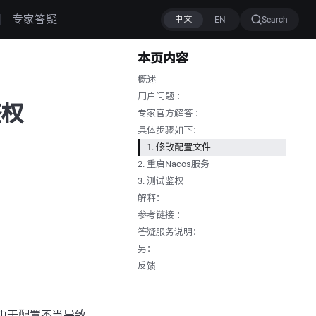
专家答疑
Search
本页内容
概述
用户问题 ：
鉴权
专家官方解答 ：
具体步骤如下：
1. 修改配置文件
2. 重启Nacos服务
3. 测试鉴权
解释：
参考链接 ：
答疑服务说明：
另：
反馈
能是由于配置不当导致