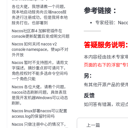
各位大佬，我想请教一个问题，
参考链接 ：
我本地启动服务向云端nacos服
务进行注册成功，但是我将本地
专家经验：Na
服务打包，也部署到
---------------
Nacos社区群4 加解密插件在
console更新配置后变成明文问题
答疑服务说明
Nacos 如何关闭 nacos v2
console namespace，使api不对
外开放
本内容经由技术专家
Nacos 暂时不支持图片，请用文
页面的右下的浮窗”专
字描述，摘抄重点即可请问下，
角色授权时不能多选命令空间吗
另：
一个角色只能
有其他开源产品的使
Nacos 各位大佬，请教个问题，
nacos动态刷新问题，具体表现
反馈
是我开发机器Windows可以动态
刷新，
如问答有错漏，欢迎
Nacos linux部署nacos可以配置
access.log的保留时间吗
Nacos 只做注册中心的情况下，
上一篇