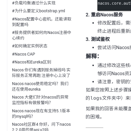
#负载均衡通过什么实现
nacos.core.a
#为什么要定义bootstrap.yml
2. 重启Nacos服务
#Nacos配置中心宕机，还能读取
修改配置后，需要
到配置吗
终止进程后重新
#服务提供者如何向Nacos注册中
心续约
3. 测试鉴权
#如何确定实例状态
尝试访问Nac
#Nacos CAP
解释：
#Nacos和Eureka区别
通过修改这些核
Nacos 你们有遇到服务掉线吗 实
够访问Naco
际服务正常再跑 注册中心上没了
请注意，密钥的
Nacos nacos使用稳定吗？我们
还在使用eureka
如果您按照上述步骤操
Nacos 大佬们针对nacos的异常
的
logs
文件夹中）来
监控指标有做报警吗？
如果我的回答未能覆
Nacos nacos现在有支持5.1版本
的mysql吗？
的困难。
Nacos社区群4 你好，问下nacos
---------------
2.2.0用的是api v2吗