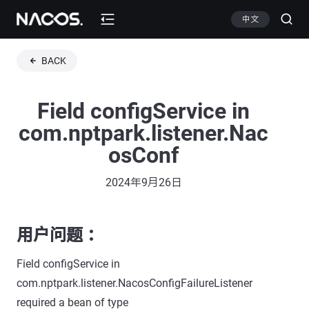
中文
BACK
Field configService in
com.nptpark.listener.Nac
osConf
2024年9月26日
用户问题 ：
Field configService in
com.nptpark.listener.NacosConfigFailureListener
required a bean of type