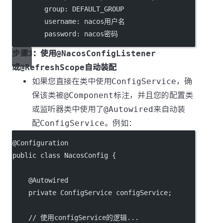
group
: 
DEFAULT_GROUP
username
: 
nacos用户名
password
: 
nacos密码
步骤3：使用
@NacosConfigListener
或
@RefreshScope
自动装配
如果您直接在类中使用
ConfigService
，确
保该类被
@Component
标注，并且您的配置类
或监听器类中使用了
@Autowired
来自动装
配
ConfigService
。例如：
@
Configuration
public
class
NacosConfig
 {
    @
Autowired
private
 ConfigService configService;
// 使用configService的逻辑...