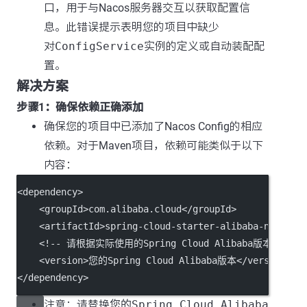
口，用于与Nacos服务器交互以获取配置信
息。此错误提示表明您的项目中缺少
对
ConfigService
实例的定义或自动装配配
置。
解决方案
步骤1：确保依赖正确添加
确保您的项目中已添加了Nacos Config的相应
依赖。对于Maven项目，依赖可能类似于以下
内容：
<
dependency
>
    <
groupId
>com.alibaba.cloud</
groupId
>
    <
artifactId
>spring-cloud-starter-alibaba-nacos-c
<!-- 请根据实际使用的Spring Cloud Alibaba版本调整版
    <
version
>您的Spring Cloud Alibaba版本</
version
>
</
dependency
>
注意：请替换
您的Spring Cloud Alibaba