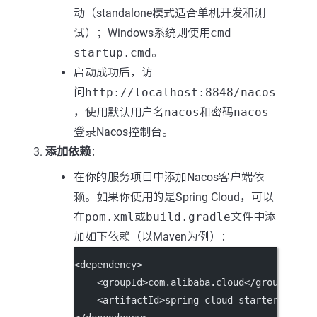
动（standalone模式适合单机开发和测
试）；Windows系统则使用
cmd
startup.cmd
。
启动成功后，访
问
http://localhost:8848/nacos
，使用默认用户名
nacos
和密码
nacos
登录Nacos控制台。
添加依赖
：
在你的服务项目中添加Nacos客户端依
赖。如果你使用的是Spring Cloud，可以
在
pom.xml
或
build.gradle
文件中添
加如下依赖（以Maven为例）：
<
dependency
>
    <
groupId
>com.alibaba.cloud</
groupId
>
    <
artifactId
>spring-cloud-starter-aliba