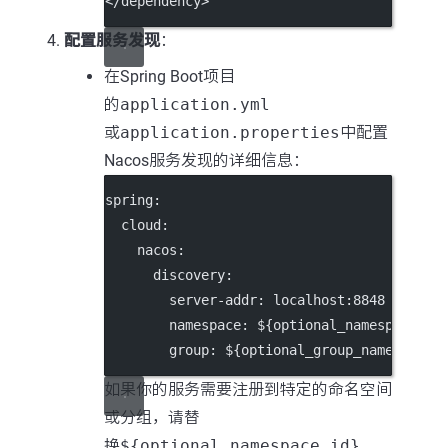
</
dependency
>
配置服务发现
：
在Spring Boot项目
的
application.yml
或
application.properties
中配置
Nacos服务发现的详细信息：
spring
:
cloud
:
nacos
:
discovery
:
server-addr
: 
localhost:8848
# Nac
namespace
: 
${optional_namespace_id
group
: 
${optional_group_name}
# 可
如果你的服务需要注册到特定的命名空间
或分组，请替
换
${optional_namespace_id}