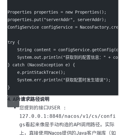
Properties properties 
=
new
Properties
();
properties.
put
(
"serverAddr"
, serverAddr);
ConfigService configService 
=
 NacosFactory.
createCon
try
 {
    String content 
=
 configService.
getConfig
(dataId,
    System.out.
println
(
"获取到的配置信息："
+
 content);
} 
catch
 (NacosException 
e
) {
    e.
printStackTrace
();
    System.err.
println
(
"获取配置时发生错误"
);
}
4. API请求路径说明
您提到的接口
USER :
127.0.0.1:8848/nacos/v1/cs/confi
gs
看起来像是手动构造的API调用路径。实际
上，直接使用Nacos提供的Java客户端库（如