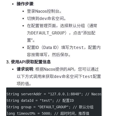
操作步骤
:
登录Nacos控制台。
切换到
dev
命名空间。
在配置管理页面，选择默认分组（通常
为
DEFAULT_GROUP
），点击“添加配
置”。
配置ID（Data ID）填写为
test
，配置内
容按需填写，然后保存。
3. 使用API获取配置信息
请求说明
: 根据Nacos提供的API，您可以通过
以下方式调用来获取
dev
命名空间下
test
配置
项的值。
String serverAddr 
=
"127.0.0.1:8848"
; 
// Nacos服务器
String dataId 
=
"test"
; 
// 配置ID
String group 
=
"DEFAULT_GROUP"
; 
// 默认分组
long
 timeoutMs 
=
5000
; 
// 超时时间，推荐值