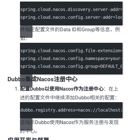
spring.cloud.nacos.discovery.server-addr
=localh
spring.cloud.nacos.config.server-addr
=localhost
并指定配置文件的Data ID和Group等信息，例
如：
spring.cloud.nacos.config.file-extension
=yml
spring.cloud.nacos.config.namespace
=your-namesp
spring.cloud.nacos.config.group
=DEFAULT_GROUP
Dubbo集成Nacos注册中心
配置Dubbo以使用Nacos作为注册中心
：在上
述的配置文件中继续添加Dubbo相关的配置：
dubbo.registry.address
=nacos://localhost:8848
这指示Dubbo使用Nacos作为服务注册与发现
的中心。