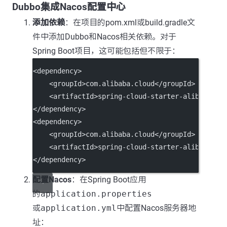
Dubbo集成Nacos配置中心
添加依赖
：在项目的pom.xml或build.gradle文
件中添加Dubbo和Nacos相关依赖。对于
Spring Boot项目，这可能包括但不限于：
<
dependency
>
    <
groupId
>com.alibaba.cloud</
groupId
>
    <
artifactId
>spring-cloud-starter-alibaba-na
</
dependency
>
<
dependency
>
    <
groupId
>com.alibaba.cloud</
groupId
>
    <
artifactId
>spring-cloud-starter-alibaba-du
</
dependency
>
配置Nacos
：在Spring Boot应用
的
application.properties
或
application.yml
中配置Nacos服务器地
址：