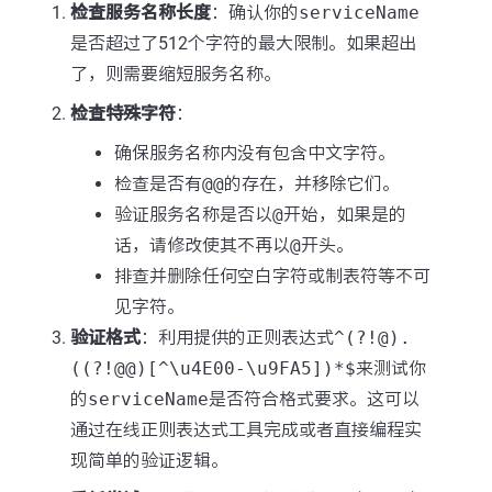
检查服务名称长度
：确认你的
serviceName
是否超过了512个字符的最大限制。如果超出
了，则需要缩短服务名称。
检查特殊字符
：
确保服务名称内没有包含中文字符。
检查是否有
@@
的存在，并移除它们。
验证服务名称是否以
@
开始，如果是的
话，请修改使其不再以
@
开头。
排查并删除任何空白字符或制表符等不可
见字符。
验证格式
：利用提供的正则表达式
^(?!@).
((?!@@)[^\u4E00-\u9FA5])*$
来测试你
的
serviceName
是否符合格式要求。这可以
通过在线正则表达式工具完成或者直接编程实
现简单的验证逻辑。