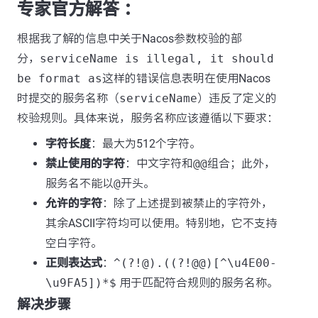
专家官方解答 ：
根据我了解的信息中关于Nacos参数校验的部
分，
serviceName is illegal, it should
be format as
这样的错误信息表明在使用Nacos
时提交的服务名称（
serviceName
）违反了定义的
校验规则。具体来说，服务名称应该遵循以下要求：
字符长度
：最大为512个字符。
禁止使用的字符
：中文字符和
@@
组合；此外，
服务名不能以
@
开头。
允许的字符
：除了上述提到被禁止的字符外，
其余ASCII字符均可以使用。特别地，它不支持
空白字符。
正则表达式
：
^(?!@).((?!@@)[^\u4E00-
\u9FA5])*$
用于匹配符合规则的服务名称。
解决步骤