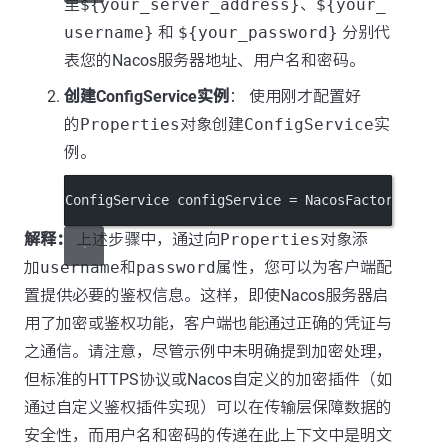
里
${your_server_address}
、
${your_
username}
和
${your_password}
分别代
表您的Nacos服务器地址、用户名和密码。
创建ConfigService实例
： 使用刚才配置好
的
Properties
对象创建
ConfigService
实
例。
ConfigService configService 
=
 NacosFactory.
crea
解释：
上述步骤中，通过向
Properties
对象添
加
username
和
password
属性，您可以为客户端配
置提供必要的鉴权信息。这样，即使Nacos服务器启
用了加密或鉴权功能，客户端也能通过正确的凭证与
之通信。请注意，尽管示例中未明确提到加密处理，
但标准的HTTPS协议或Nacos自定义的加密插件（如
通过自定义鉴权插件实现）可以在传输层保障数据的
安全性，而用户名和密码的传递在此上下文中是明文