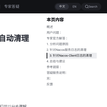
专家答疑
Search
本页内容
概述
用户问题 ：
何自动清理
专家官方解答 ：
1. 分析问题原因
2. 针对Nacos服务日志的清理
3. 针对Nacos-Client日志的清理
4. 总结与建议
参考链接 ：
答疑服务说明：
另：
反馈
”，我们可以分步骤解