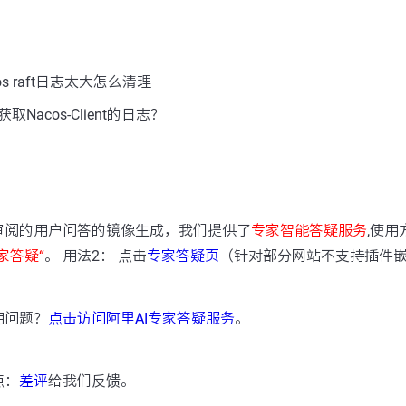
s raft日志太大怎么清理
Nacos-Client的日志？
：
审阅的用户问答的镜像生成，我们提供了
专家智能答疑服务
,使用
家答疑“
。 用法2： 点击
专家答疑页
（针对部分网站不支持插件
用问题？
点击访问阿里AI专家答疑服务
。
点：
差评
给我们反馈。