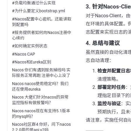
#负载均衡通过什么实现
3. 针对Nacos-C
#为什么要定义bootstrap.yml
对于Nacos-Cli
#Nacos配置中心宕机，还能读取
在环境的具体配置。例
到配置吗
志配置来实现日志的
#服务提供者如何向Nacos注册中
心续约
4. 总结与建议
#如何确定实例状态
虽然直接的自动化清
#Nacos CAP
志自动清理：
#Nacos和Eureka区别
Nacos 你们有遇到服务掉线吗 实
检查并配置日志
际服务正常再跑 注册中心上没了
清理策略。
Nacos nacos使用稳定吗？我们
部署定时任务
：
还在使用eureka
理指定目录下的
Nacos 大佬们针对nacos的异常
监控指标有做报警吗？
监控与验证
：实
Nacos nacos现在有支持5.1版本
预期执行，且未
的mysql吗？
请注意，实施任何自
Nacos社区群4 你好，问下nacos
2.2.0用的是api v2吗
---------------