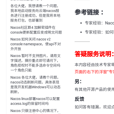
各位大佬，我想请教一个问题，
我本地启动服务向云端nacos服
参考链接 ：
务进行注册成功，但是我将本地
服务打包，也部署到
专家经验：Naco
Nacos社区群4 加解密插件在
专家经验：如何获取
console更新配置后变成明文问题
Nacos 如何关闭 nacos v2
---------------
console namespace，使api不对
外开放
答疑服务说明
Nacos 暂时不支持图片，请用文
字描述，摘抄重点即可请问下，
本内容经由技术专家
角色授权时不能多选命令空间吗
一个角色只能
页面的右下的浮窗”专
Nacos 各位大佬，请教个问题，
另：
nacos动态刷新问题，具体表现
是我开发机器Windows可以动态
有其他开源产品的使
刷新，
反馈
Nacos linux部署nacos可以配置
access.log的保留时间吗
如问答有错漏，欢迎
Nacos 只做注册中心的情况下，