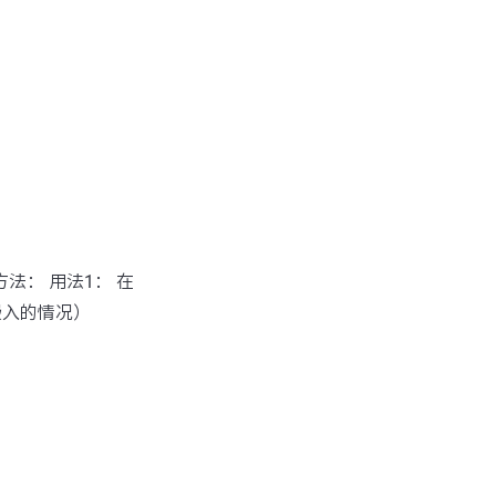
方法： 用法1： 在
嵌入的情况）