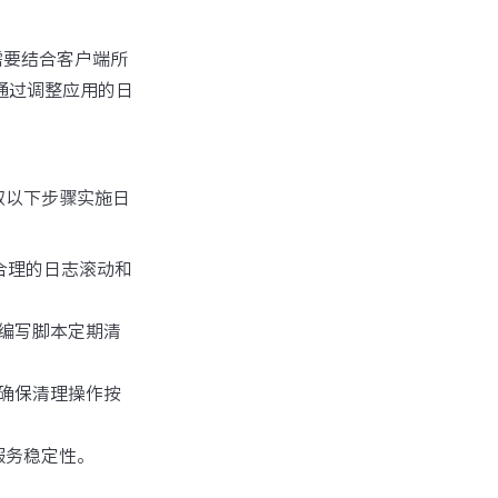
略需要结合客户端所
通过调整应用的日
取以下步骤实施日
了合理的日志滚动和
编写脚本定期清
确保清理操作按
服务稳定性。