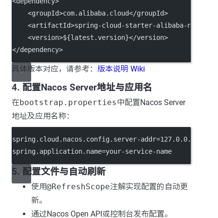
<
dependency
>
    <
groupId
>com.alibaba.cloud</
groupId
>
    <
artifactId
>spring-cloud-starter-alibaba-nacos-d
    <
version
>${latest.version}</
version
>
</
dependency
>
具体版本对应，请参考：
版本说明 Wiki
4. 配置Nacos Server地址与应用名
在
bootstrap.properties
中配置Nacos Server
地址及应用名称：
spring.cloud.nacos.config.server-addr
=127.0.0.1:8848
spring.application.name
=your-service-name
5. 配置文件与自动刷新
使用
@RefreshScope
注解实现配置的自动更
新。
通过Nacos Open API或控制台发布配置。