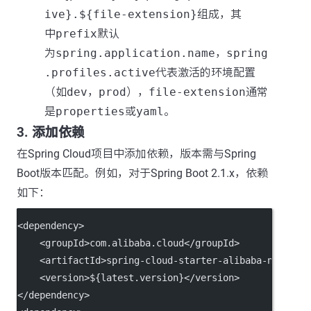
ive}.${file-extension}
组成，其
中
prefix
默认
为
spring.application.name
，
spring
.profiles.active
代表激活的环境配置
（如
dev
，
prod
），
file-extension
通常
是
properties
或
yaml
。
3. 添加依赖
在Spring Cloud项目中添加依赖，版本需与Spring
Boot版本匹配。例如，对于Spring Boot 2.1.x，依赖
如下：
<
dependency
>
    <
groupId
>com.alibaba.cloud</
groupId
>
    <
artifactId
>spring-cloud-starter-alibaba-nacos-c
    <
version
>${latest.version}</
version
>
</
dependency
>