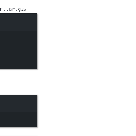
n.tar.gz
。