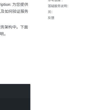
参考链接 ：
ription: 为您提供
答疑服务说明：
以及如何验证服务
另：
反馈
服务架构中。下面
说明。