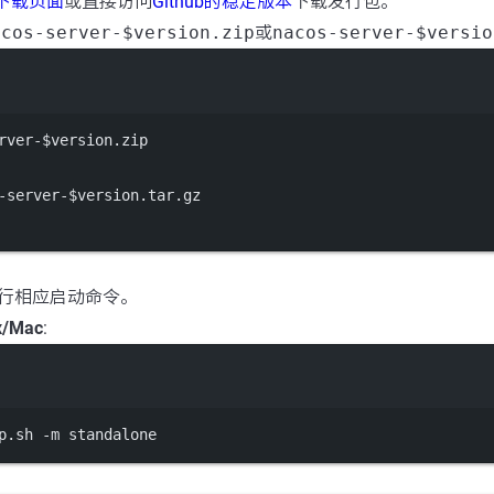
网下载页面
或直接访问
Github的稳定版本
下载发行包。
acos-server-$version.zip
或
nacos-server-$versio
Terminal window
rver-
$version
.zip
-server-
$version
.tar.gz
行相应启动命令。
x/Mac
:
Terminal window
p.sh
-m
standalone