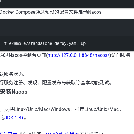
r
ocker Compose通过预设的配置文件启动Nacos。
Terminal window
 
-f
 example
/
standalone
-
derby.yaml up
过Nacos控制台页面(
http://127.0.0.1:8848/nacos/
)访问服务
认服务状态。
行服务注册、发现、配置发布与获取等基本功能测试。
安装Nacos
Linux/Unix/Mac/Windows，推荐Linux/Unix/Mac。
位的
JDK 1.8+
。