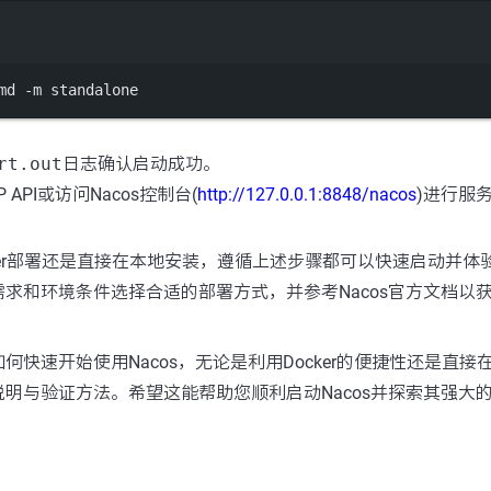
Terminal window
md 
-
m standalone
rt.out
日志确认启动成功。
 API或访问Nacos控制台(
http://127.0.0.1:8848/nacos
)进行服
ker部署还是直接在本地安装，遵循上述步骤都可以快速启动并体验N
求和环境条件选择合适的部署方式，并参考Nacos官方文档以
何快速开始使用Nacos，无论是利用Docker的便捷性还是直接
明与验证方法。希望这能帮助您顺利启动Nacos并探索其强大