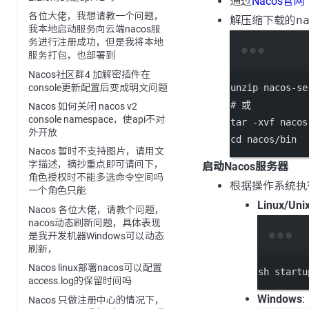
通过
Nacos官
各位大佬，我想请教一个问题，
解压缩下载的
n
我本地启动服务向云端nacos服
务进行注册成功，但是我将本地
服务打包，也部署到
Nacos社区群4 加解密插件在
unzip
nacos-se
console更新配置后变成明文问题
# 或
Nacos 如何关闭 nacos v2
console namespace，使api不对
tar
-xvf
nacos
外开放
cd
nacos/bin
Nacos 暂时不支持图片，请用文
字描述，摘抄重点即可请问下，
启动Nacos服务器
角色授权时不能多选命令空间吗
根据操作系统执
一个角色只能
Linux/Uni
Nacos 各位大佬，请教个问题，
nacos动态刷新问题，具体表现
是我开发机器Windows可以动态
刷新，
Nacos linux部署nacos可以配置
sh
startu
access.log的保留时间吗
Windows
:
Nacos 只做注册中心的情况下，