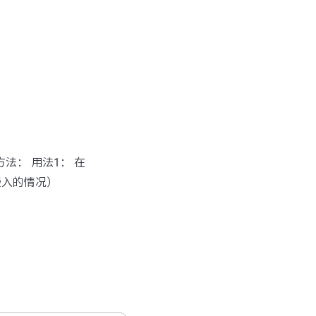
方法： 用法1： 在
嵌入的情况）