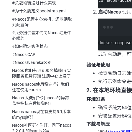
cd nacos
-
docke
#负载均衡通过什么实现
#为什么要定义bootstrap.yml
启动Nacos
使用D
#Nacos配置中心宕机，还能读取
到配置吗
#服务提供者如何向Nacos注册中
心续约
docker
-
compose
#如何确定实例状态
成功启动后，可通
#Nacos CAP
#Nacos和Eureka区别
验证与使用
Nacos 你们有遇到服务掉线吗 实
检查启动日志确
际服务正常再跑 注册中心上没了
执行示例命令进
Nacos nacos使用稳定吗？我们
2. 在本地环境直接
还在使用eureka
Nacos 大佬们针对nacos的异常
环境准备
监控指标有做报警吗？
确保系统为64位，支持
Nacos nacos现在有支持5.1版本
安装配置好64
的mysql吗？
下载与解压
Nacos社区群4 你好，问下nacos
2.2.0用的是api v2吗