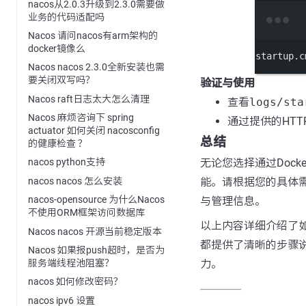
nacos从2.0.3升级到2.3.0需要做
业务的代码适配吗
Nacos 请问nacos有arm架构的
docker镜像么
startup.c
Nacos nacos 2.3.0全新安装也需
要关闭双写吗？
验证与使用
Nacos raft日志太大怎么清理
查看
logs/sta
Nacos 麻烦咨询下 spring
通过提供的HTTP
actuator 如何关闭 nacosconfig
总结
的健康检查 ？
无论您选择通过Doc
nacos python支持
nacos nacos 怎么安装
能。请根据您的具体需
nacos-opensource 为什么Nacos
与管理信息。
不使用ORM框架访问数据库
以上内容详细介绍了如
Nacos nacos 开源当前稳定版本
都提供了清晰的步骤说
Nacos 如果报push超时，是否为
力。
服务端线程池阻塞？
nacos 如何修改密码？
---------------
nacos ipv6 设置