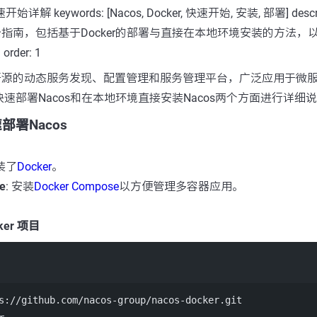
速开始详解 keywords: [Nacos, Docker, 快速开始, 安装, 部署] desc
开始指南，包括基于Docker的部署与直接在本地环境安装的方法，
rder: 1
巴开源的动态服务发现、配置管理和服务管理平台，广泛应用于微
r快速部署Nacos和在本地环境直接安装Nacos两个方面进行详细
速部署Nacos
装了
Docker
。
e
: 安装
Docker Compose
以方便管理多容器应用。
ker 项目
Terminal window
s:
//
github.com
/
nacos
-
group
/
nacos
-
docker.git