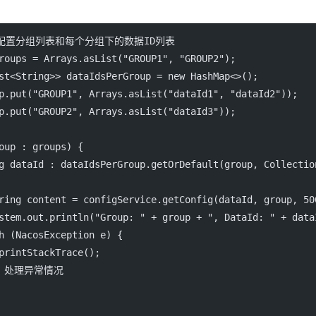
个配置分组列表和每个分组下的数据ID列表
roups 
=
 Arrays.
asList
(
"GROUP1"
, 
"GROUP2"
);
st<
String
>> dataIdsPerGroup 
=
new
 HashMap<>();
p.
put
(
"GROUP1"
, Arrays.
asList
(
"dataId1"
, 
"dataId2"
));
p.
put
(
"GROUP2"
, Arrays.
asList
(
"dataId3"
));
oup 
:
 groups) {
g dataId 
:
 dataIdsPerGroup.
getOrDefault
(group, Collectio
ring content 
=
 configService.
getConfig
(dataId, group, 
50
stem.out.
println
(
"Group: "
+
 group 
+
", DataId: "
+
 data
h
 (NacosException 
e
) {
printStackTrace
();
/ 处理异常情况