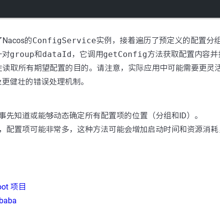
acos的
ConfigService
实例，接着遍历了预定义的配置分
一对
group
和
dataId
，它调用
getConfig
方法获取配置内容并
性读取所有期望配置的目的。请注意，实际应用中可能需要更灵
及更健壮的错误处理机制。
事先知道或能够动态确定所有配置项的位置（分组和ID）。
，配置项可能非常多，这种方法可能会增加启动时间和资源消耗
Boot 项目
ibaba