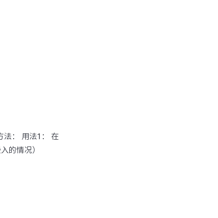
方法： 用法1： 在
嵌入的情况）