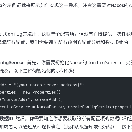
va的示例逻辑来展示如何实现这一需求，注意这需要对Nacos的A
etConfig
方法用于获取单个配置项，但没有直接提供一次性获
读取所有配置，我们需要遍历所有预期的配置分组和数据ID组合
figService
: 首先，你需要初始化Nacos的
ConfigService
实
提及。以下是如何初始化的示例代码：
ddr 
=
"{your_nacos_server_address}"
;
perties 
=
new
Properties
();
(
"serverAddr"
, serverAddr);
configService 
=
 NacosFactory.
createConfigService
(propert
数据ID
: 然后，你需要知道你想要获取的所有配置项的数据ID和
知或者可以通过某种逻辑确定（比如从数据库或硬编码），接下