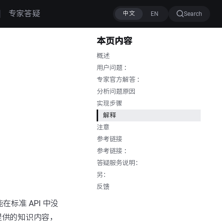
专家答疑
Search
本页内容
概述
用户问题 ：
专家官方解答 ：
分析问题原因
实现步骤
解释
注意
参考链接
参考链接 ：
答疑服务说明：
另：
反馈
标准 API 中没
提供的知识内容，