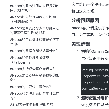
这里给出一个基于Ja
#Nacos的服务注册与发现是如何
保证实时性的？
和自定义实现。
#Nacos如何处理网络分区问题
分析问题原因
（网络隔离）？
Nacos客户端提供了
g
#Nacos是否支持跨多个数据中心
的配置管理和服务注册？
口。为了实现一次性
#Nacos的自动健康检查是如何工
实现步骤
作的？
#Nacos的数据存储格式是什么？
初始化Nacos Con
#Nacos如何处理故障恢复
供的知识中有所
（Failover）？
#Nacos支持哪些客户端语言？
String serverA
#Nacos是否支持对敏感数据的加
Properties pro
密？
properties.
put
#Nacos的主要优点是什么？
ConfigService 
#Nacos服务注册表结构是什么样
遍历配置分组和
的？
假设这些信息已
#消费者是如何调用提供者的