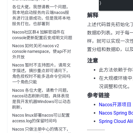
}
各位大佬，我想请教一个问题，
我本地启动服务向云端nacos服
解释
务进行注册成功，但是我将本地
服务打包，也部署到
上述代码首先初始化了N
Nacos社区群4 加解密插件在
数据ID列表。对于每
console更新配置后变成明文问题
样，就可以实现一次
Nacos 如何关闭 nacos v2
置分组和数据ID，以
console namespace，使api不对
外开放
注意
Nacos 暂时不支持图片，请用文
此方法依赖于你
字描述，摘抄重点即可请问下，
角色授权时不能多选命令空间吗
在大规模环境中
一个角色只能
况调整和优化。
Nacos 各位大佬，请教个问题，
参考链接
nacos动态刷新问题，具体表现
是我开发机器Windows可以动态
Nacos开源项目
刷新，
Nacos Spring 
Nacos linux部署nacos可以配置
Spring Cloud Al
access.log的保留时间吗
Nacos 只做注册中心的情况下，
---------------