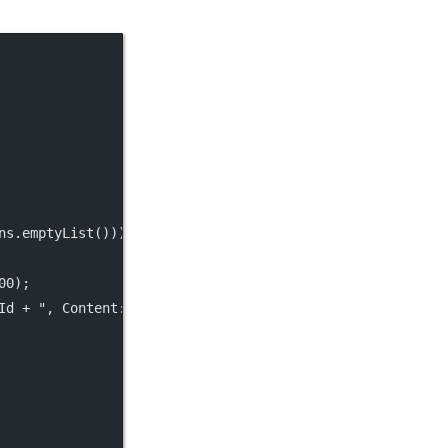
ns.
emptyList
())) {
00
);
Id 
+
", Content: "
+
 content);