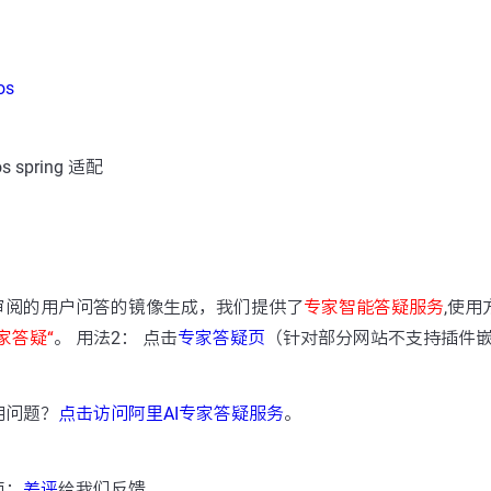
os
spring 适配
：
审阅的用户问答的镜像生成，我们提供了
专家智能答疑服务
,使用
家答疑“
。 用法2： 点击
专家答疑页
（针对部分网站不支持插件
用问题？
点击访问阿里AI专家答疑服务
。
点：
差评
给我们反馈。