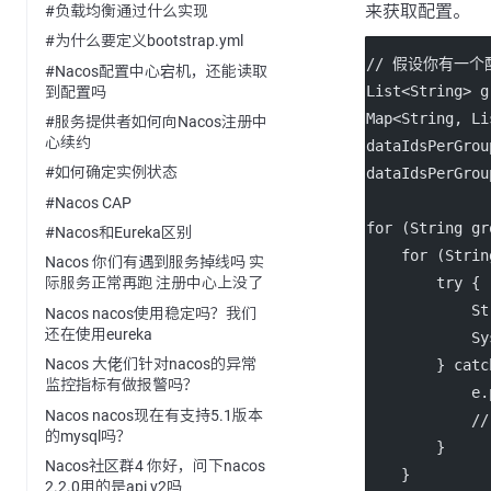
来获取配置。
#负载均衡通过什么实现
#为什么要定义bootstrap.yml
// 假设你有一
#Nacos配置中心宕机，还能读取
List<
String
> g
到配置吗
Map<
String
, Li
#服务提供者如何向Nacos注册中
心续约
dataIdsPerGrou
#如何确定实例状态
dataIdsPerGrou
#Nacos CAP
for
 (String gr
#Nacos和Eureka区别
for
 (Strin
Nacos 你们有遇到服务掉线吗 实
try
 {
际服务正常再跑 注册中心上没了
            St
Nacos nacos使用稳定吗？我们
还在使用eureka
            Sy
Nacos 大佬们针对nacos的异常
        } 
catc
监控指标有做报警吗？
            e.
Nacos nacos现在有支持5.1版本
/
的mysql吗？
        }
Nacos社区群4 你好，问下nacos
    }
2.2.0用的是api v2吗