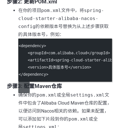
步骤2: 更新POM.xml
在你的项目
pom.xml
文件中，将
spring-
cloud-starter-alibaba-nacos-
config
的依赖版本号替换为从上述步骤获取
的具体版本号，例如：
<
dependency
>
    <
groupId
>com.alibaba.cloud</
groupId
>
    <
artifactId
>spring-cloud-starter-alibaba-na
    <
version
>具体版本号</
version
>
</
dependency
>
步骤3: 配置Maven仓库
确保你的
pom.xml
或全局
settings.xml
文
件中包含了Alibaba Cloud Maven仓库的配置，
以便访问到Nacos相关的依赖。如果未配置，
可以添加如下片段到你的
pom.xml
或全
局
settings.xml
：