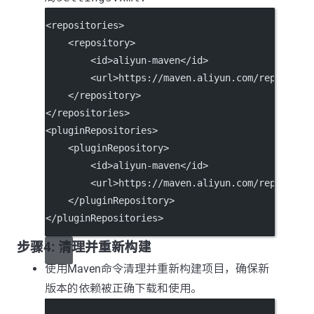
<
repositories
>
    <
repository
>
        <
id
>aliyun-maven</
id
>
        <
url
>https://maven.aliyun.com/repositor
    </
repository
>
</
repositories
>
<
pluginRepositories
>
    <
pluginRepository
>
        <
id
>aliyun-maven</
id
>
        <
url
>https://maven.aliyun.com/repositor
    </
pluginRepository
>
</
pluginRepositories
>
步骤4: 清理并重新构建
使用Maven命令清理并重新构建项目，确保新
版本的依赖被正确下载和使用。