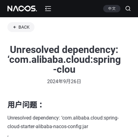
中文
BACK
Unresolved dependency:
‘com.alibaba.cloud:spring
-clou
2024年9月26日
用户问题 ：
Unresolved dependency: ‘com.alibaba.cloud:spring-
cloud-starter-alibaba-nacos-config:jar
‘