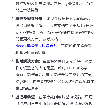
数据校验及相关调整。之后，gRPC请求应当能
够正常被接受。
检查及规划升级
：如果升级是计划内的操作，
确保您遵循了Nacos官方文档中关于从1.x升级
到2.x的指导步骤，特别是在处理协议兼容性和
配置更改方面。参考文档：
Nacos集群模式快速启动
，了解如何正确配置
和管理Nacos集群。
临时解决方案
：若业务紧急且无法等待，考虑
临时调整您的应用配置，改用HTTP协议与
Nacos集群通信，直至集群升级完毕并稳定支
持gRPC。这需要在您的服务发现客户端配置中
做出相应调整。
监控与验证
：在等待期间或调整协议后，密切
监控应用日志和服务注册情况，确保服务发现