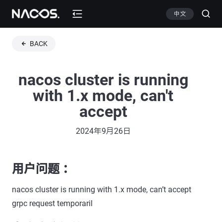
中文
BACK
nacos cluster is running
with 1.x mode, can't
accept
2024年9月26日
用户问题 ：
nacos cluster is running with 1.x mode, can’t accept
grpc request temporaril