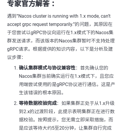
专家官方解答 ：
遇到“Nacos cluster is running with 1.x mode, can’t
accept grpc request temporarily.”的问题，其原因在
于您尝试以gRPC协议向运行在1.x模式下的Nacos集
群发送请求，而该版本的Nacos集群暂时不支持处理
gRPC请求。根据提供的知识内容，以下是分析及建
议步骤：
确认集群模式与协议兼容性
：首先确认您的
Nacos集群当前确实运行在1.x模式下，且您应
用端尝试使用的是gRPC协议进行通信。这是产
生该错误的根本原因。
等待数据校验完成
：如果集群正处于从1.x升级
到2.x的过渡阶段，此提示表明集群正在进行数
据校验。按照提示，您无需立即采取措施，而
是应该等待大约5至20分钟，让集群自行完成