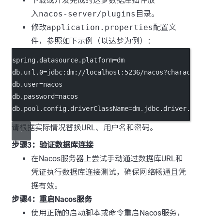
下载或开发完成的达梦数据库插件放
入
nacos-server/plugins
目录。
修改
application.properties
配置文
件，参照如下示例（以达梦为例）：
spring.datasource.platform
=dm
db.url.0
=jdbc:dm://localhost:5236/nacos?
characterEnc
db.user
=nacos
db.password
=nacos
db.pool.config.driverClassName
=dm.jdbc.driver.DmDriv
请根据实际情况替换URL、用户名和密码。
步骤3：验证数据库连接
在Nacos服务器上尝试手动通过数据库URL和
凭证执行数据库连接测试，确保网络畅通且凭
据有效。
步骤4：重启Nacos服务
使用正确的启动脚本或命令重启Nacos服务，