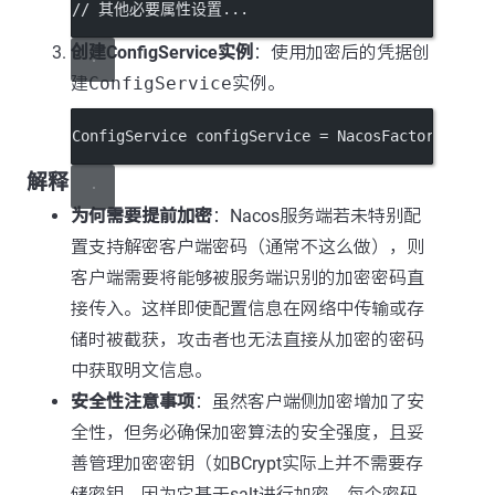
// 其他必要属性设置...
创建ConfigService实例
：使用加密后的凭据创
建
ConfigService
实例。
ConfigService configService 
=
 NacosFactory.
crea
解释
为何需要提前加密
：Nacos服务端若未特别配
置支持解密客户端密码（通常不这么做），则
客户端需要将能够被服务端识别的加密密码直
接传入。这样即使配置信息在网络中传输或存
储时被截获，攻击者也无法直接从加密的密码
中获取明文信息。
安全性注意事项
：虽然客户端侧加密增加了安
全性，但务必确保加密算法的安全强度，且妥
善管理加密密钥（如BCrypt实际上并不需要存
储密钥，因为它基于salt进行加密，每个密码