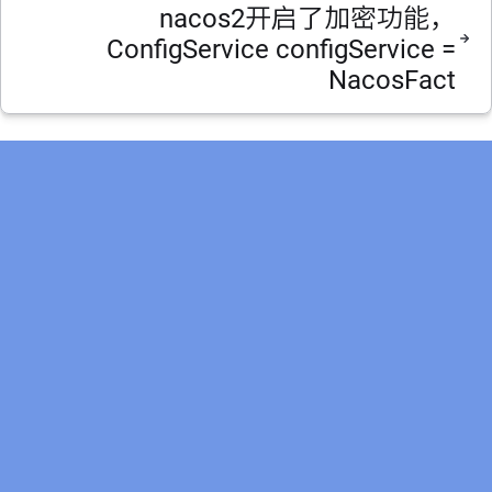
nacos2开启了加密功能，
ConfigService configService =
NacosFact