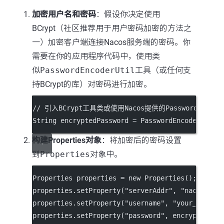
加密用户名和密码
：假设你决定使用
BCrypt（社区推荐用于用户密码加密的方法之
一）加密客户端连接Nacos服务端的密码。你
需要在你的应用程序代码中，使用类
似
PasswordEncoderUtil
工具（或任何支
持BCrypt的库）对密码进行加密。
// 引入BCrypt工具类或使用Nacos提供的PasswordEncoder
String encryptedPassword 
=
 PasswordEncoderUtil.
构建Properties对象
：将加密后的密码设置
到
Properties
对象中。
Properties properties 
=
new
Properties
();
properties.
setProperty
(
"serverAddr"
, 
"nacos_ser
properties.
setProperty
(
"username"
, 
"your_userna
properties.
setProperty
(
"password"
, encryptedPas