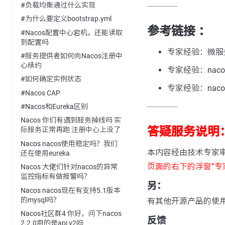
#负载均衡通过什么实现
---------------
#为什么要定义bootstrap.yml
参考链接 ：
#Nacos配置中心宕机，还能读取
到配置吗
专家经验：微服
#服务提供者如何向Nacos注册中
心续约
专家经验：nacos-
#如何确定实例状态
专家经验：nacos-
#Nacos CAP
---------------
#Nacos和Eureka区别
Nacos 你们有遇到服务掉线吗 实
答疑服务说明
际服务正常再跑 注册中心上没了
Nacos nacos使用稳定吗？我们
本内容经由技术专家
还在使用eureka
页面的右下的浮窗”专
Nacos 大佬们针对nacos的异常
监控指标有做报警吗？
另：
Nacos nacos现在有支持5.1版本
的mysql吗？
有其他开源产品的使
Nacos社区群4 你好，问下nacos
反馈
2.2.0用的是api v2吗