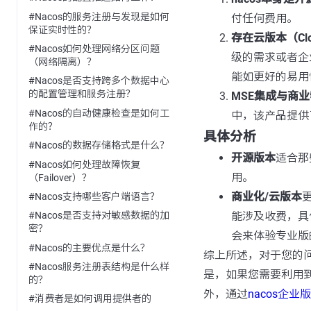
#Nacos的服务注册与发现是如何
付任何费用。
保证实时性的？
存在云版本（Cl
#Nacos如何处理网络分区问题
级的需求或者企
（网络隔离）？
能如更好的易用
#Nacos是否支持跨多个数据中心
的配置管理和服务注册？
MSE集成与商
#Nacos的自动健康检查是如何工
中，该产品提供
作的？
具体分析
#Nacos的数据存储格式是什么？
开源版本
适合那
#Nacos如何处理故障恢复
用。
（Failover）？
商业化/云版本
#Nacos支持哪些客户端语言？
能涉及收费，具
#Nacos是否支持对敏感数据的加
密？
会来体验专业版
#Nacos的主要优点是什么？
综上所述，对于您的问题
#Nacos服务注册表结构是什么样
是，如果您需要利用到
的？
外，通过
nacos企业
#消费者是如何调用提供者的