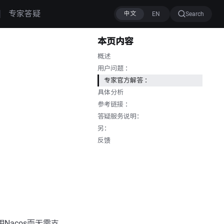
专家答疑
Search
本页内容
概述
用户问题 ：
专家官方解答 ：
具体分析
参考链接 ：
答疑服务说明：
另：
反馈
Nacos而无需支