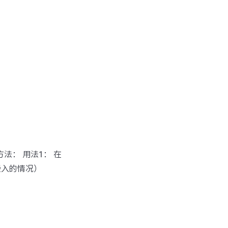
方法： 用法1： 在
嵌入的情况）