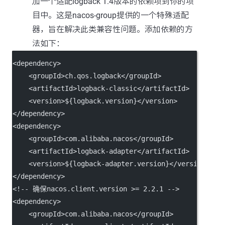
加一个适配logback 1.4版本的依赖项到你的项
目中。这是nacos-group提供的一个特殊适配
器，旨在解决此类兼容性问题。添加依赖的方
法如下：
<
dependency
>
    <
groupId
>ch.qos.logback</
groupId
>
    <
artifactId
>logback-classic</
artifactId
>
    <
version
>${logback.version}</
version
>
</
dependency
>
<
dependency
>
    <
groupId
>com.alibaba.nacos</
groupId
>
    <
artifactId
>logback-adapter</
artifactId
>
    <
version
>${logback-adapter.version}</
version
>
</
dependency
>
<!-- 确保nacos.client.version >= 2.2.1 -->
<
dependency
>
    <
groupId
>com.alibaba.nacos</
groupId
>