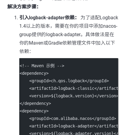
解决方案步骤：
引入logback-adapter依赖：
为了适配Logback
1.4以上的版本，需要在你的项目中添加nacos-
group提供的logback-adapter。具体做法是在
你的Maven或Gradle依赖管理文件中加入以下
依赖：
<!-- Maven 示例 -->
<
dependency
>
    <
groupId
>ch.qos.logback</
groupId
>
    <
artifactId
>logback-classic</
artifactId
>
    <
version
>${logback.version}</
version
>
</
dependency
>
<
dependency
>
    <
groupId
>com.alibaba.nacos</
groupId
>
    <
artifactId
>logback-adapter</
artifactId
>
    <
version
>${logback-adapter.version}</
versio