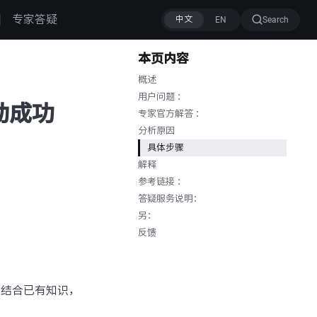
专家答疑
Search
本页内容
概述
用户问题 ：
有启动成功
专家官方解答 ：
分析原因
具体步骤
解释
参考链接 ：
答疑服务说明：
另：
反馈
成功”，结合已有知识，