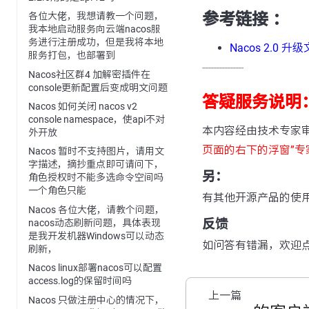
参考链接 ：
各位大佬，我想请教一个问题，
我本地启动服务向云端nacos服
务进行注册成功，但是我将本地
Nacos 2.0 升
服务打包，也部署到
---------------
Nacos社区群4 加解密插件在
console更新配置后变成明文问题
答疑服务说明
Nacos 如何关闭 nacos v2
console namespace，使api不对
本内容经由技术专家
外开放
页面的右下的浮窗”专
Nacos 暂时不支持图片，请用文
字描述，摘抄重点即可请问下，
另：
角色授权时不能多选命令空间吗
一个角色只能
有其他开源产品的使
Nacos 各位大佬，请教个问题，
反馈
nacos动态刷新问题，具体表现
是我开发机器Windows可以动态
如问答有错漏，欢迎
刷新，
Nacos linux部署nacos可以配置
access.log的保留时间吗
上一篇
Nacos 只做注册中心的情况下，