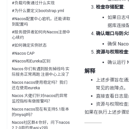
#负载均衡通过什么实现
检查存储配置
:
#为什么要定义bootstrap.yml
如果日志
#Nacos配置中心宕机，还能读取
到配置吗
据库连接
#服务提供者如何向Nacos注册中
确认端口与防火
心续约
确保 Na
#如何确定实例状态
资源与权限检查
#Nacos CAP
#Nacos和Eureka区别
确认运行 
Nacos 你们有遇到服务掉线吗 实
解释
际服务正常再跑 注册中心上没了
上述步骤旨在通
Nacos nacos使用稳定吗？我们
常见的故障点。
还在使用eureka
直接查看日志是
Nacos 大佬们针对nacos的异常
监控指标有做报警吗？
资源与权限检查
Nacos nacos现在有支持5.1版本
如果在执行上述步骤
的mysql吗？
---------------
Nacos社区群4 你好，问下nacos
2.2.0用的是api v2吗