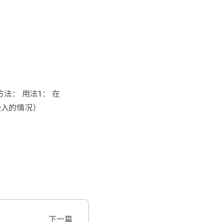
方法： 用法1： 在
嵌入的情况）
下一篇