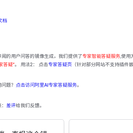
级文档
：
审阅的用户问答的镜像生成，我们提供了
专家智能答疑服务
,使用
家答疑“
。 用法2： 点击
专家答疑页
（针对部分网站不支持插件
用问题？
点击访问阿里AI专家答疑服务
。
点：
差评
给我们反馈。