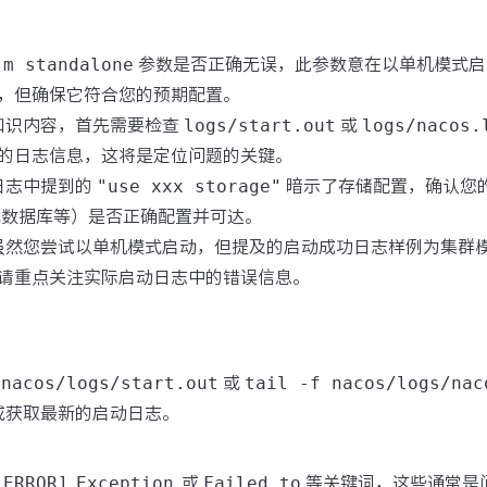
-m standalone
参数是否正确无误，此参数意在以单机模式启动 
，但确保它符合您的预期配置。
据知识内容，首先需要检查
logs/start.out
或
logs/nacos.
的日志信息，这将是定位问题的关键。
动日志中提到的
"use xxx storage"
暗示了存储配置，确认您
入式数据库等）是否正确配置并可达。
 虽然您尝试以单机模式启动，但提及的启动成功日志样例为集群
请重点关注实际启动日志中的错误信息。
 nacos/logs/start.out
或
tail -f nacos/logs/nac
或获取最新的启动日志。
[ERROR]
,
Exception
, 或
Failed to
等关键词，这些通常是