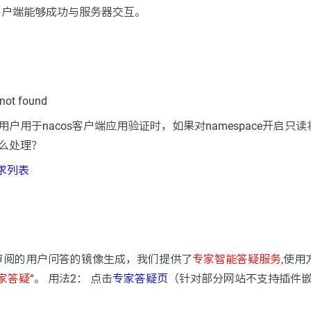
s客户端能够成功与服务器交互。
ot found
户用于nacos客户端应用验证时，如果对namespace开启只
么处理？
需求列表
：
审阅的用户问答的镜像生成，我们提供了
专家智能答疑服务
,使用
家答疑“
。 用法2： 点击
专家答疑页
（针对部分网站不支持插件