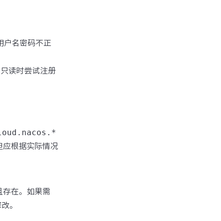
效或用户名密码不正
置为只读时尝试注册
loud.nacos.*
’，但应根据实际情况
确且存在。如果需
修改。