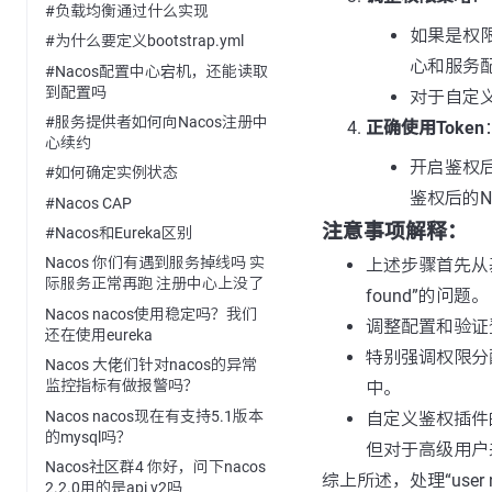
#负载均衡通过什么实现
如果是权
#为什么要定义bootstrap.yml
心和服务
#Nacos配置中心宕机，还能读取
到配置吗
对于自定
#服务提供者如何向Nacos注册中
正确使用Token
心续约
开启鉴权后，
#如何确定实例状态
鉴权后的N
#Nacos CAP
注意事项解释：
#Nacos和Eureka区别
Nacos 你们有遇到服务掉线吗 实
上述步骤首先从基
际服务正常再跑 注册中心上没了
found”的问题。
Nacos nacos使用稳定吗？我们
调整配置和验证
还在使用eureka
特别强调权限分
Nacos 大佬们针对nacos的异常
监控指标有做报警吗？
中。
Nacos nacos现在有支持5.1版本
自定义鉴权插件
的mysql吗？
但对于高级用户
Nacos社区群4 你好，问下nacos
综上所述，处理“use
2.2.0用的是api v2吗