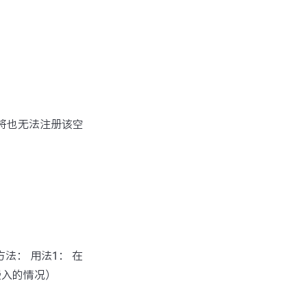
读将也无法注册该空
方法： 用法1： 在
嵌入的情况）