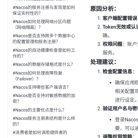
#Nacos的服务注册与发现是如何
原因分析：
保证实时性的？
客户端配置错误
#Nacos如何处理网络分区问题
Token无效或
（网络隔离）？
确。
#Nacos是否支持跨多个数据中心
的配置管理和服务注册？
权限问题
：账户
#Nacos的自动健康检查是如何工
服务。
作的？
处理建议：
#Nacos的数据存储格式是什么？
检查配置信息
：
#Nacos如何处理故障恢复
（Failover）？
确保应用程序
#Nacos支持哪些客户端语言？
相关配置
#Nacos是否支持对敏感数据的加
进行设定
密？
验证用户名与密
#Nacos的主要优点是什么？
#Nacos服务注册表结构是什么样
登录Nac
的？
要，可以
#消费者是如何调用提供者的
调整权限策略
：