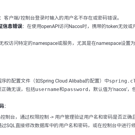
：客户端/控制台登录时输入的用户名不存在或密码错误。
认证信息错误
：在使用openAPI访问Nacos时，携带的token无
无权访问特定的namespace或服务，尤其是在namespace设
的配置文件（如Spring Cloud Alibaba的配置）中
spring.c
项正确无误，包括
username
和
password
，默认值为’nacos
。
码
：
os控制台，通过权限控制 -> 用户管理验证用户名和密码是否正
通过SQL直接修改数据库中的用户名和密码，或在控制台中进行