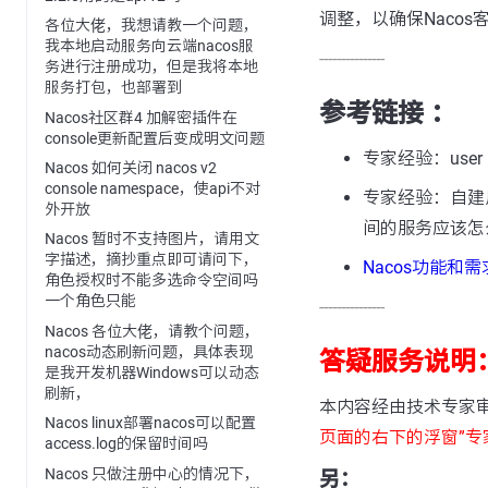
调整，以确保Naco
各位大佬，我想请教一个问题，
我本地启动服务向云端nacos服
---------------
务进行注册成功，但是我将本地
服务打包，也部署到
参考链接 ：
Nacos社区群4 加解密插件在
console更新配置后变成明文问题
专家经验：user n
Nacos 如何关闭 nacos v2
console namespace，使api不对
专家经验：自建用
外开放
间的服务应该怎
Nacos 暂时不支持图片，请用文
字描述，摘抄重点即可请问下，
Nacos功能和
角色授权时不能多选命令空间吗
一个角色只能
---------------
Nacos 各位大佬，请教个问题，
nacos动态刷新问题，具体表现
答疑服务说明
是我开发机器Windows可以动态
刷新，
本内容经由技术专家
Nacos linux部署nacos可以配置
页面的右下的浮窗”专
access.log的保留时间吗
Nacos 只做注册中心的情况下，
另：