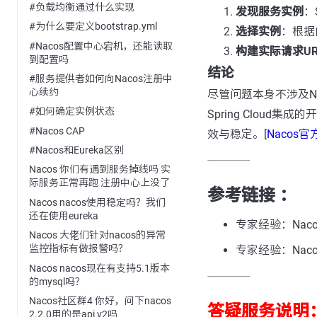
#负载均衡通过什么实现
发现服务实例
：
#为什么要定义bootstrap.yml
选择实例
：根据
#Nacos配置中心宕机，还能读取
构建实际请求UR
到配置吗
结论
#服务提供者如何向Nacos注册中
心续约
尽管问题本身不涉及Na
#如何确定实例状态
Spring Clou
#Nacos CAP
效与稳定。[
Nacos
#Nacos和Eureka区别
---------------
Nacos 你们有遇到服务掉线吗 实
际服务正常再跑 注册中心上没了
参考链接 ：
Nacos nacos使用稳定吗？我们
还在使用eureka
专家经验：Nac
Nacos 大佬们针对nacos的异常
监控指标有做报警吗？
专家经验：Naco
Nacos nacos现在有支持5.1版本
---------------
的mysql吗？
Nacos社区群4 你好，问下nacos
答疑服务说明
2.2.0用的是api v2吗