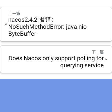
上一篇
nacos2.4.2 报错：
NoSuchMethodError: java nio
ByteBuffer
下一篇
Does Nacos only support polling for
querying service