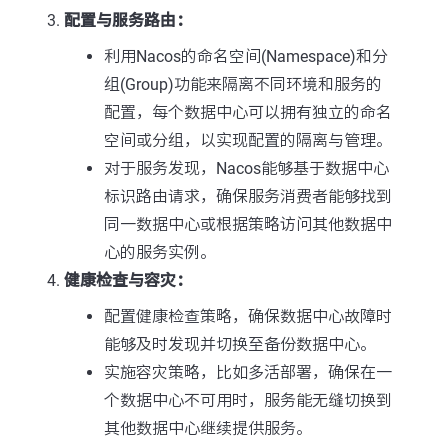
配置与服务路由：
利用Nacos的命名空间(Namespace)和分
组(Group)功能来隔离不同环境和服务的
配置，每个数据中心可以拥有独立的命名
空间或分组，以实现配置的隔离与管理。
对于服务发现，Nacos能够基于数据中心
标识路由请求，确保服务消费者能够找到
同一数据中心或根据策略访问其他数据中
心的服务实例。
健康检查与容灾：
配置健康检查策略，确保数据中心故障时
能够及时发现并切换至备份数据中心。
实施容灾策略，比如多活部署，确保在一
个数据中心不可用时，服务能无缝切换到
其他数据中心继续提供服务。