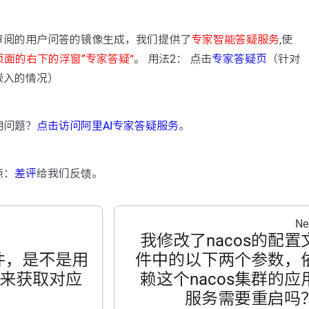
：
审阅的用户问答的镜像生成，我们提供了
专家智能答疑服务
,使
页面的右下的浮窗”专家答疑“
。 用法2： 点击
专家答疑页
（针对
嵌入的情况）
用问题？
点击访问阿里AI专家答疑服务
。
点：
差评
给我们反馈。
Ne
我修改了nacos的配置
n组件，是不是用
件中的以下两个参数，
pi来获取对应
赖这个nacos集群的应
服务需要重启吗