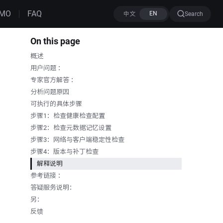
MO
FAQ
Search
On this page
概述
用户问题 ：
专家官方解答 ：
分析问题原因
可执行的具体步骤
步骤1：检查健康检查配置
步骤2：检查元数据记忆设置
步骤3：网络与客户端稳定性检查
步骤4：版本与补丁检查
解释说明
参考链接 ：
答疑服务说明：
另：
反馈