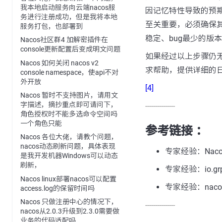
我本地启动服务向云端nacos服
因记忆特性导致的预
务进行注册成功，但是我将本地
至关重要，必须确保
服务打包，也部署到
稳定、bug最少的版
Nacos社区群4 加解密插件在
console更新配置后变成明文问题
如果经过以上步骤仍无
Nacos 如何关闭 nacos v2
求帮助，提供详细的
console namespace，使api不对
外开放
[4]
Nacos 暂时不支持图片，请用文
字描述，摘抄重点即可请问下，
---------------
角色授权时不能多选命令空间吗
一个角色只能
参考链接 ：
Nacos 各位大佬，请教个问题，
nacos动态刷新问题，具体表现
专家经验：Nac
是我开发机器Windows可以动态
刷新，
专家经验：io.grpc.ne
Nacos linux部署nacos可以配置
专家经验：nac
access.log的保留时间吗
Nacos 只做注册中心的情况下，
---------------
nacos从2.0.3升级到2.3.0需要做
业务的代码适配吗