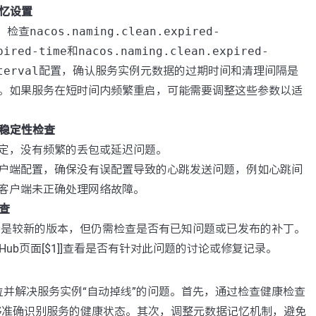
忆设置
档，检查
nacos.naming.clean.expired-
pired-time
和
nacos.naming.clean.expired-
terval
配置，确认服务实例元数据的过期时间和清理间隔是
。如果服务在短时间内频繁重启，可能需要调整这些参数以适
端稳定性检查
定，没有频繁的丢包或延迟问题。
户端配置，确保没有误配置导致的心跳发送问题，例如心跳间
客户端未正确处理网络故障。
查
2.3.0是较新的版本，但仍需检查是否有已知问题或已发布的补丁。
itHub页面[$1]]查看是否有针对此问题的讨论或修复记录。
并解决服务实例“自动掉线”的问题。首先，通过检查健康检查
能够准确识别服务的健康状态。其次，调整元数据记忆机制，避免