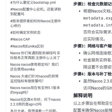
#为什么要定义bootstrap.yml
步骤2：检查元数据记
#Nacos配置中心宕机，还能读取
根据Nacos文
到配置吗
metadata.ex
#服务提供者如何向Nacos注册中
metadata.in
心续约
否符合实际需求
#如何确定实例状态
应实际情况。
#Nacos CAP
步骤3：网络与客户
#Nacos和Eureka区别
确认网络连接稳
Nacos 你们有遇到服务掉线吗 实
际服务正常再跑 注册中心上没了
检查服务实例客
Nacos nacos使用稳定吗？我们
隔设置不合理或
还在使用eureka
步骤4：版本与补丁检
Nacos 大佬们针对nacos的异常
虽然Nacos 
监控指标有做报警吗？
访问Nacos的G
Nacos nacos现在有支持5.1版本
的mysql吗？
解释说明
Nacos社区群4 你好，问下nacos
以上步骤旨在帮助定位
2.2.0用的是api v2吗
配置来确保Nacos
各位大佬，我想请教一个问题，