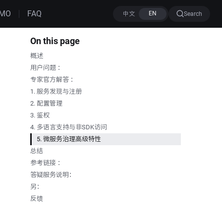
MO
FAQ
Search
On this page
概述
用户问题 ：
专家官方解答 ：
1. 服务发现与注册
2. 配置管理
3. 鉴权
4. 多语言支持与非SDK访问
5. 微服务治理高级特性
总结
参考链接 ：
答疑服务说明：
另：
反馈