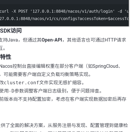
curl
-X
 POST '127.0.0.1:8848/nacos/v1/auth/login' 
-d
 'us
27.0.0.1:8848/nacos/v1/cs/configs?accessToken=$accessTok
SDK访问
支持Java，但通过其
Open-API
，其他语言也可通过HTTP请求
交互。
特性
acos控制台直接编辑权重在部分客户端（如SpringCloud、
生效，可能需要客户端自定义负载均衡策略实现。
改
cluster.conf
文件实现无感扩缩容。
使用
-D
参数调整客户端日志级别，便于问题排查。
前版本尚不支持配置加密，考虑在客户端实现数据加密后再存
理提供了全面的解决方案，从服务注册与发现、配置管理到健康检