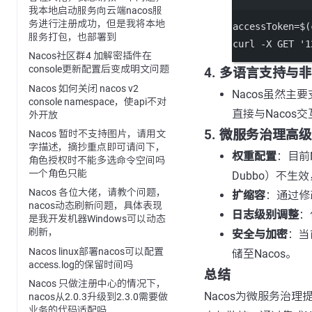
我本地启动服务向云端nacos服
务进行注册成功，但是我将本地
accessToken
=
$(
服务打包，也部署到
curl
-X
GET
'1
Nacos社区群4 加解密插件在
console更新配置后变成明文问题
4.
多语言支持与非
Nacos 如何关闭 nacos v2
Nacos虽然主要
console namespace，使api不对
直接与Nacos
外开放
5.
微服务治理高级
Nacos 暂时不支持图片，请用文
字描述，摘抄重点即可请问下，
权重配置
：目前N
角色授权时不能多选命令空间吗
一个角色只能
Dubbo）不
Nacos 各位大佬，请教个问题，
扩缩容
：通过修
nacos动态刷新问题，具体表现
日志级别调整
：
是我开发机器Windows可以动态
刷新，
安全与加密
：当
Nacos linux部署nacos可以配置
储至Nacos。
access.log的保留时间吗
总结
Nacos 只做注册中心的情况下，
Nacos为微服务治
nacos从2.0.3升级到2.3.0需要做
业务的代码适配吗