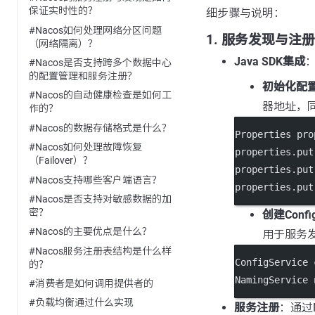
保证实时性的？
细步骤与说明：
#Nacos如何处理网络分区问题
1.
服务发现与注册
（网络隔离）？
Java SDK集成
#Nacos是否支持跨多个数据中心
的配置管理和服务注册？
初始化配
#Nacos的自动健康检查是如何工
器地址，
作的？
#Nacos的数据存储格式是什么？
Properties pro
#Nacos如何处理故障恢复
properties.
put
（Failover）？
properties.
put
#Nacos支持哪些客户端语言？
properties.
put
#Nacos是否支持对敏感数据的加
密？
创建Config
#Nacos的主要优点是什么？
用于服务
#Nacos服务注册表结构是什么样
ConfigService 
的？
NamingService 
#消费者是如何调用提供者的
#负载均衡通过什么实现
服务注册
：通过N