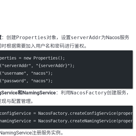
：
置
：创建
Properties
对象，设置
serverAddr
为Nacos服务
同时根据需要加入用户名和密码进行鉴权。
perties 
=
new
Properties
();
(
"serverAddr"
, 
"{serverAddr}"
);
(
"username"
, 
"nacos"
);
(
"password"
, 
"nacos"
);
Service和NamingService
：利用
NacosFactory
创建服务，
发现与配置管理。
configService 
=
 NacosFactory.
createConfigService
(propert
namingService 
=
 NacosFactory.
createNamingService
(propert
amingService注册服务实例。