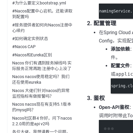
#为什么要定义bootstrap.yml
namingService.
#Nacos配置中心宕机，还能读取
到配置吗
2.
配置管理
#服务提供者如何向Nacos注册中
心续约
在Spring Cl
#如何确定实例状态
Config，实
#Nacos CAP
添加依赖
：
#Nacos和Eureka区别
件。
Nacos 你们有遇到服务掉线吗 实
配置文件
际服务正常再跑 注册中心上没了
或
appli
Nacos nacos使用稳定吗？我们
还在使用eureka
spring.cl
Nacos 大佬们针对nacos的异常
监控指标有做报警吗？
3.
鉴权
Nacos nacos现在有支持5.1版本
Open-API鉴权
：
的mysql吗？
调用时附带此To
Nacos社区群4 你好，问下nacos
2.2.0用的是api v2吗
各位大佬，我想请教一个问题，