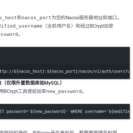
s_host
和
nacos_port
为您的Nacos服务器地址和端口。
dified_username
（当前用户名）和经过BCrypt加密
assword
。
Terminal window
ttp://${nacos_host}:${nacos_port}/nacos/v1/auth/users?us
（仅限外置数据库如MySQL）
用BCrypt工具提前加密
new_password
。
ET
password=
'${new_password}'
WHERE
 username
=
'${modified
改密码的操作，在Nacos开启鉴权后，都需要管理员权限。