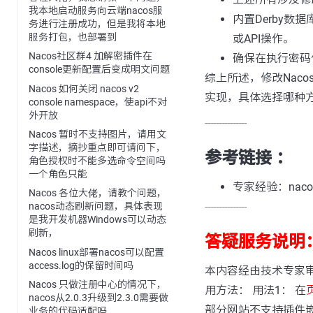
我本地启动服务向云端nacos服
内置Derby
务进行注册成功，但是我将本地
服务打包，也部署到
或API操作。
Nacos社区群4 加解密插件在
确保在执行密码
console更新配置后变成明文问题
综上所述，修改Nac
Nacos 如何关闭 nacos v2
实现，具体选择哪种
console namespace，使api不对
外开放
---------------
Nacos 暂时不支持图片，请用文
字描述，摘抄重点即可请问下，
参考链接 ：
角色授权时不能多选命令空间吗
一个角色只能
专家经验：nac
Nacos 各位大佬，请教个问题，
---------------
nacos动态刷新问题，具体表现
是我开发机器Windows可以动态
刷新，
答疑服务说明
Nacos linux部署nacos可以配置
access.log的保留时间吗
本内容经由技术专家
Nacos 只做注册中心的情况下，
用方法： 用法1： 在
nacos从2.0.3升级到2.3.0需要做
部分网站不支持插件
业务的代码适配吗