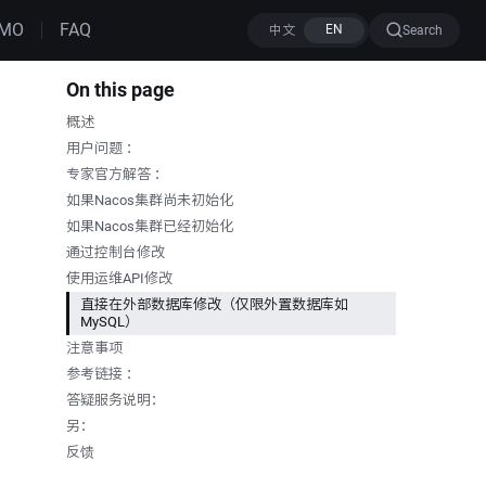
MO
FAQ
Search
On this page
概述
用户问题 ：
专家官方解答 ：
如果Nacos集群尚未初始化
如果Nacos集群已经初始化
通过控制台修改
使用运维API修改
直接在外部数据库修改（仅限外置数据库如
MySQL）
注意事项
参考链接 ：
答疑服务说明：
另：
反馈