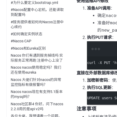
使用运维API修改
#为什么要定义bootstrap.yml
准备API调用
：
#Nacos配置中心宕机，还能读取
到配置吗
确定
naco
#服务提供者如何向Nacos注册中
准备好
mo
心续约
的
new_p
#如何确定实例状态
执行PUT请求
：
#Nacos CAP
#Nacos和Eureka区别
Nacos 你们有遇到服务掉线吗 实
际服务正常再跑 注册中心上没了
curl
-X
PUT
'h
Nacos nacos使用稳定吗？我们
还在使用eureka
直接在外部数据库修改
Nacos 大佬们针对nacos的异常
加密新密码
：使
监控指标有做报警吗？
执行SQL更新
：
Nacos nacos现在有支持5.1版本
的mysql吗？
UPDATE
 users 
S
Nacos社区群4 你好，问下nacos
注意事项
2.2.0用的是api v2吗
各位大佬，我想请教一个问题，
上述所有涉及修