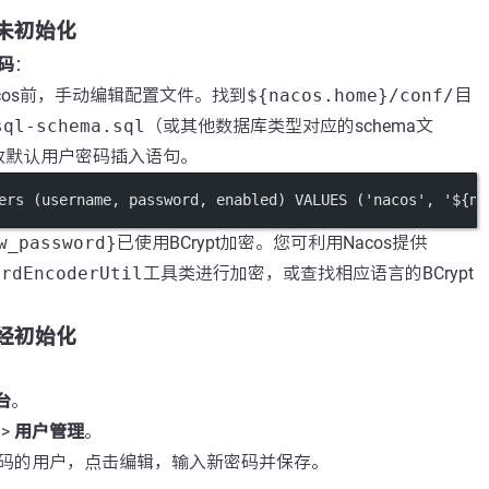
尚未初始化
码
：
cos前，手动编辑配置文件。找到
${nacos.home}/conf/
目
sql-schema.sql
（或其他数据库类型对应的schema文
改默认用户密码插入语句。
ers (username, 
password
, 
enabled
) 
VALUES
 (
'nacos'
, 
'${ne
w_password}
已使用BCrypt加密。您可利用Nacos提供
ordEncoderUtil
工具类进行加密，或查找相应语言的BCrypt
已经初始化
台
。
>
用户管理
。
码的用户，点击编辑，输入新密码并保存。