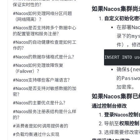
保证实时性的？
如果Nacos集群
#Nacos如何处理网络分区问题
自定义初始化密
（网络隔离）？
在部署Na
#Nacos是否支持跨多个数据中心
的配置管理和服务注册？
录下的
my
#Nacos的自动健康检查是如何工
件），修
作的？
#Nacos的数据存储格式是什么？
INSERT INTO
 us
#Nacos如何处理故障恢复
确保
${ne
（Failover）？
的
Passw
#Nacos支持哪些客户端语言？
加密库。
#Nacos是否支持对敏感数据的加
密？
如果Nacos集群
#Nacos的主要优点是什么？
通过控制台修改
#Nacos服务注册表结构是什么样
登录Nacos控制
的？
导航至
权限控制
#消费者是如何调用提供者的
选择需要修改密
#负载均衡通过什么实现