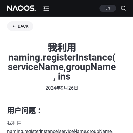
EN
BACK
我利用
naming.registerInstance(
serviceName,groupName
, ins
2024年9月26日
用户问题 ：
我利用
naming.registerInstance(serviceName,groupName,