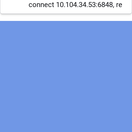
connect 10.104.34.53:6848, re