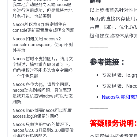
解释
我本地启动服务向云端nacos服
以上步骤首先针对性
务进行注册成功，但是我将本地
服务打包，也部署到
Netty的直接内存
Nacos社区群4 加解密插件在
占用。同时，优化J
console更新配置后变成明文问题
级和建立监控体系作
Nacos 如何关闭 nacos v2
console namespace，使api不对
---------------
外开放
Nacos 暂时不支持图片，请用文
参考链接 ：
字描述，摘抄重点即可请问下，
角色授权时不能多选命令空间吗
专家经验：io.grpc.ne
一个角色只能
Nacos 各位大佬，请教个问题，
专家经验：Nac
nacos动态刷新问题，具体表现
是我开发机器Windows可以动态
Nacos功能和
刷新，
---------------
Nacos linux部署nacos可以配置
access.log的保留时间吗
答疑服务说明
Nacos 只做注册中心的情况下，
nacos从2.0.3升级到2.3.0需要做
本内容经由技术专家
业务的代码适配吗