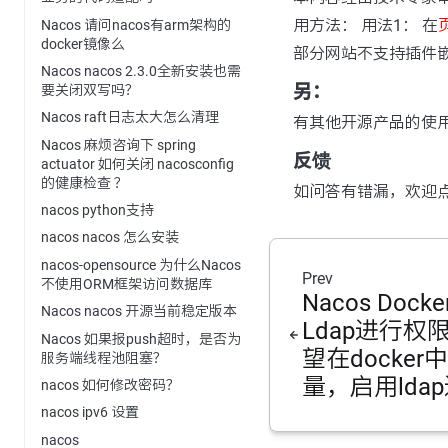
用方法： 用法1： 在
Nacos 请问nacos有arm架构的
docker镜像么
部分网站不支持插件
Nacos nacos 2.3.0全新安装也需
另：
要关闭双写吗？
Nacos raft日志太大怎么清理
有其他开源产品的使
Nacos 麻烦咨询下 spring
反馈
actuator 如何关闭 nacosconfig
的健康检查 ？
如问答有错漏，欢迎
nacos python支持
nacos nacos 怎么安装
nacos-opensource 为什么Nacos
Prev
不使用ORM框架访问数据库
Nacos Doc
Nacos nacos 开源当前稳定版本
Ldap进行权
Nacos 如果报push超时，是否为
望在docke
服务端线程池阻塞？
量，启用lda
nacos 如何修改密码？
nacos ipv6 设置
nacos