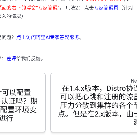
页面的右下的浮窗”专家答疑“
。 用法2： 点击
专家答疑页
（针对
嵌入的情况）
用问题？
点击访问阿里AI专家答疑服务
。
点：
差评
给我们反馈。
Ne
在1.4.x版本，Distro协
ker可以配置
可以把心跳和注册的流
限认证吗？期
压力分散到集群的各个
r中配置环境变
点。但是在2.x版本，由
p进行