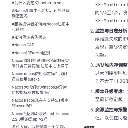
#为什么要定义bootstrap.yml
XX:MaxDirec
#Nacos配置中心宕机，还能读取
的1/4至1/2
到配置吗
XX:MaxDirec
#服务提供者如何向Nacos注册中
心续约
监控与日志分析
#如何确定实例状态
续推送失败的I
#Nacos CAP
发现，需尽快定位
#Nacos和Eureka区别
问题。
Nacos 你们有遇到服务掉线吗 实
JVM堆内存调整
际服务正常再跑 注册中心上没了
过大间接影响堆
Nacos nacos使用稳定吗？我们
还在使用eureka
为不大于11.2G
Nacos 大佬们针对nacos的异常
版本升级考虑
：
监控指标有做报警吗？
至最新稳定版。
Nacos nacos现在有支持5.1版本
的mysql吗？
资源监控与报警
Nacos社区群4 你好，问下nacos
值，以便在问题
2.2.0用的是api v2吗
各位大佬，我想请教一个问题，