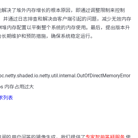
地解决了堆外内存增长的根本原因，即通过调整限制来控制
使用，并通过日志排查和解决由客户端引起的问题，减少无效内存
VM堆内存配置以平衡整个系统的内存使用。最后，提出版本升
为长期维护和预防措施，确保系统稳定运行。
tty.shaded.io.netty.util.internal.OutOfDirectMemoryError
os 内存占用过大
需求列表
：
审阅的用户问答的镜像生成，我们提供了
专家智能答疑服务
,使