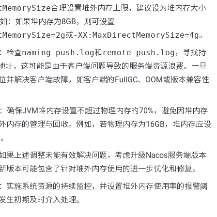
tMemorySize
合理设置堆外内存上限，建议设为堆内存大小
，例如：如果堆内存为8GB，则可设置
-
tMemorySize=2g
或
-XX:MaxDirectMemorySize=4g
。
：检查
naming-push.log
和
remote-push.log
，寻找持
P地址，这可能是由于客户端问题导致的服务端资源浪费。一旦
并解决客户端故障，如客户端的FullGC、OOM或版本兼容性
：确保JVM堆内存设置不超过物理内存的70%，避免因堆内存
外内存的管理与回收。例如，若物理内存为16GB，堆内存应设
B。
如果上述调整未能有效解决问题，考虑升级Nacos服务端版本
新版本可能包含了针对堆外内存使用的进一步优化和修复。
：实施系统资源的持续监控，并设置堆外内存使用率的报警阈
发生初期及时介入处理。