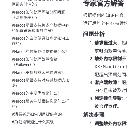
专家官方解答 
保证实时性的？
#Nacos如何处理网络分区问题
根据提供的知识内容，我
（网络隔离）？
运行后堆外内存持续
#Nacos是否支持跨多个数据中心
的配置管理和服务注册？
问题分析
#Nacos的自动健康检查是如何工
请求量过大
：短
作的？
求时频繁申请n
#Nacos的数据存储格式是什么？
堆外内存限制不
#Nacos如何处理故障恢复
（Failover）？
XX:MaxDirec
#Nacos支持哪些客户端语言？
配超出预期范围
#Nacos是否支持对敏感数据的加
客户端故障
：服
密？
内存且未被及时
#Nacos的主要优点是什么？
特定操作导致
：
#Nacos服务注册表结构是什么样
被合理管理。
的？
解决步骤
#消费者是如何调用提供者的
#负载均衡通过什么实现
调整堆外内存限