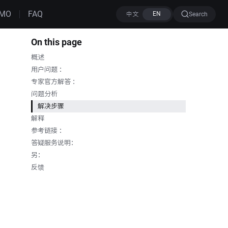
MO
FAQ
Search
On this page
概述
用户问题 ：
专家官方解答 ：
问题分析
解决步骤
解释
参考链接 ：
答疑服务说明：
另：
反馈