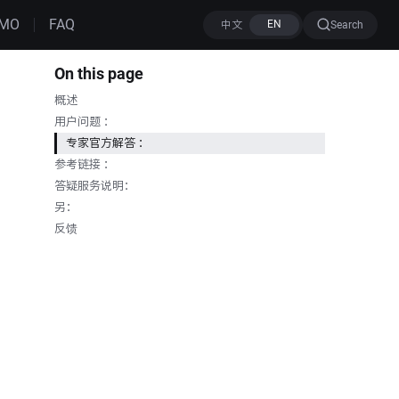
MO
FAQ
Search
On this page
概述
用户问题 ：
专家官方解答 ：
参考链接 ：
答疑服务说明：
另：
反馈