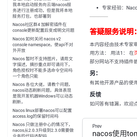
我本地启动服务向云端nacos服
专家经验：Nac
务进行注册成功，但是我将本地
---------------
服务打包，也部署到
Nacos社区群4 加解密插件在
答疑服务说明
console更新配置后变成明文问题
Nacos 如何关闭 nacos v2
本内容经由技术专家
console namespace，使api不对
外开放
用方法： 用法1： 在
Nacos 暂时不支持图片，请用文
部分网站不支持插件
字描述，摘抄重点即可请问下，
角色授权时不能多选命令空间吗
另：
一个角色只能
有其他开源产品的使
Nacos 各位大佬，请教个问题，
nacos动态刷新问题，具体表现
反馈
是我开发机器Windows可以动态
刷新，
如问答有错漏，欢迎
Nacos linux部署nacos可以配置
access.log的保留时间吗
Nacos 只做注册中心的情况下，
Prev
nacos从2.0.3升级到2.3.0需要做
nacos使用to
业务的代码适配吗