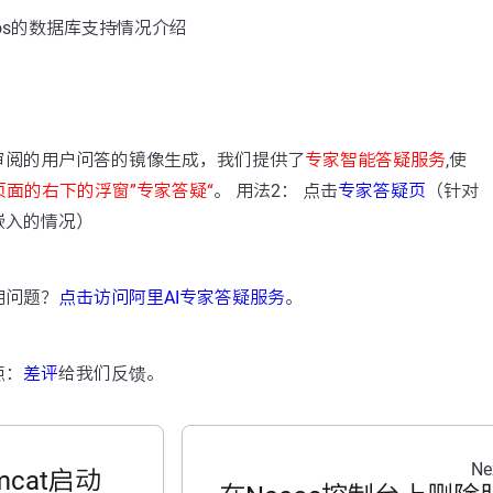
os的数据库支持情况介绍
：
审阅的用户问答的镜像生成，我们提供了
专家智能答疑服务
,使
页面的右下的浮窗”专家答疑“
。 用法2： 点击
专家答疑页
（针对
嵌入的情况）
用问题？
点击访问阿里AI专家答疑服务
。
点：
差评
给我们反馈。
Ne
mcat启动