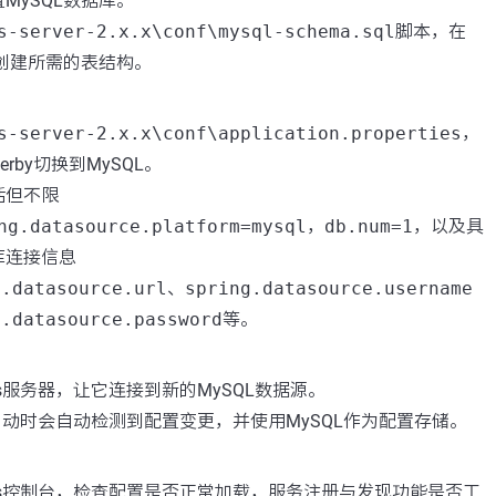
MySQL数据库。
s-server-2.x.x\conf\mysql-schema.sql
脚本，在
中创建所需的表结构。
：
s-server-2.x.x\conf\application.properties
，
rby切换到MySQL。
括但不限
ng.datasource.platform=mysql
，
db.num=1
，以及具
库连接信息
g.datasource.url
、
spring.datasource.username
g.datasource.password
等。
：
os服务器，让它连接到新的MySQL数据源。
在启动时会自动检测到配置变更，并使用MySQL作为配置存储。
os控制台，检查配置是否正常加载，服务注册与发现功能是否工