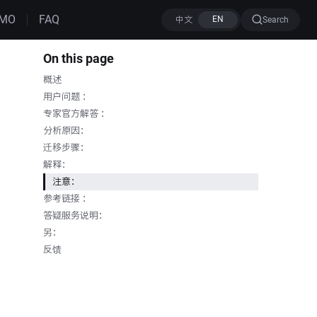
MO
FAQ
Search
On this page
概述
用户问题 ：
专家官方解答 ：
分析原因：
迁移步骤：
解释：
注意：
参考链接 ：
答疑服务说明：
另：
反馈