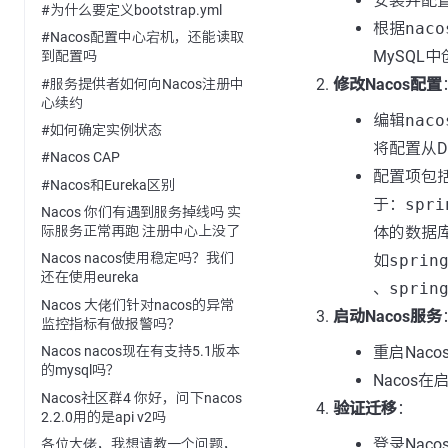
安装并配置
#为什么要定义bootstrap.yml
根据
naco
#Nacos配置中心宕机，还能读取
MySQL
到配置吗
修改Nacos配置
#服务提供者如何向Nacos注册中
心续约
编辑
naco
#如何确定实例状态
将配置从De
#Nacos CAP
配置项包
#Nacos和Eureka区别
于：
spri
Nacos 你们有遇到服务掉线吗 实
体的数据
际服务正常再跑 注册中心上没了
Nacos nacos使用稳定吗？我们
如
sprin
还在使用eureka
、
sprin
Nacos 大佬们针对nacos的异常
启动Nacos服务
监控指标有做报警吗？
重启Nac
Nacos nacos现在有支持5.1版本
的mysql吗？
Nacos
Nacos社区群4 你好，问下nacos
验证迁移
：
2.2.0用的是api v2吗
登录Nac
各位大佬，我想请教一个问题，