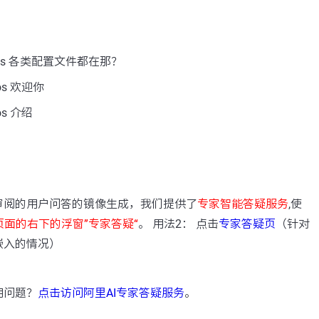
os 各类配置文件都在那？
s 欢迎你
s 介绍
：
审阅的用户问答的镜像生成，我们提供了
专家智能答疑服务
,使
页面的右下的浮窗”专家答疑“
。 用法2： 点击
专家答疑页
（针对
嵌入的情况）
用问题？
点击访问阿里AI专家答疑服务
。