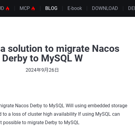
UD
MCP
BLOG
E-book
DOWNLOAD
DE
 a solution to migrate Nacos
Derby to MySQL W
2024年9月26日
o migrate Nacos Derby to MySQL Will using embedded storage
d to a loss of cluster high availability If using MySQL can
 it possible to migrate Derby to MySQL