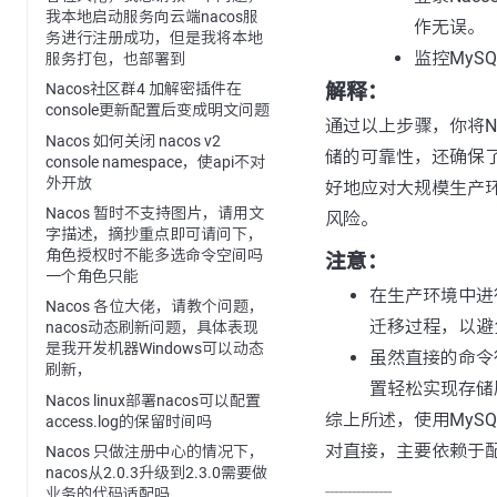
我本地启动服务向云端nacos服
作无误。
务进行注册成功，但是我将本地
监控MyS
服务打包，也部署到
解释：
Nacos社区群4 加解密插件在
console更新配置后变成明文问题
通过以上步骤，你将Na
Nacos 如何关闭 nacos v2
储的可靠性，还确保了
console namespace，使api不对
外开放
好地应对大规模生产
Nacos 暂时不支持图片，请用文
风险。
字描述，摘抄重点即可请问下，
角色授权时不能多选命令空间吗
注意：
一个角色只能
在生产环境中进
Nacos 各位大佬，请教个问题，
迁移过程，以避
nacos动态刷新问题，具体表现
是我开发机器Windows可以动态
虽然直接的命令
刷新，
置轻松实现存储
Nacos linux部署nacos可以配置
综上所述，使用MyS
access.log的保留时间吗
对直接，主要依赖于
Nacos 只做注册中心的情况下，
nacos从2.0.3升级到2.3.0需要做
---------------
业务的代码适配吗