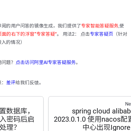
：
审阅的用户问答的镜像生成，我们提供了
专家智能答疑服务
,使
页面的右下的浮窗”专家答疑“
。 用法2： 点击
专家答疑页
（针对
嵌入的情况）
用问题？
点击访问阿里AI专家答疑服务
。
点：
差评
给我们反馈。
Ne
有配置数据库，
spring cloud aliba
入密码后启
2023.0.1.0 使用nacos配
处理？
中心出现Ignore 