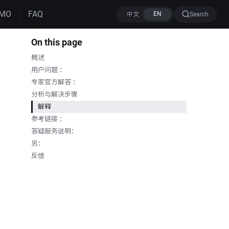
MO
FAQ
Search
On this page
概述
用户问题 ：
专家官方解答 ：
分析与解决步骤
解释
参考链接 ：
答疑服务说明：
另：
反馈