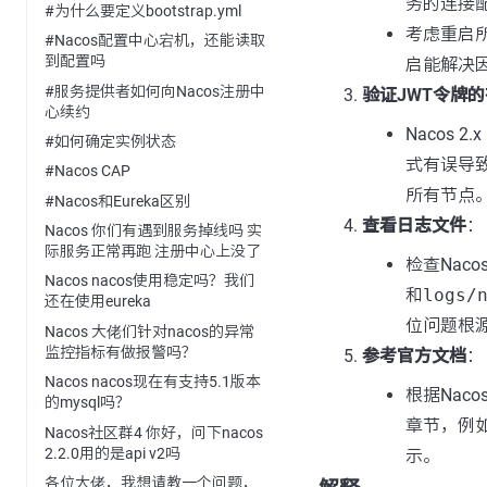
务的连接
#为什么要定义bootstrap.yml
考虑重启所
#Nacos配置中心宕机，还能读取
到配置吗
启能解决
#服务提供者如何向Nacos注册中
验证JWT令牌
心续约
Nacos
#如何确定实例状态
式有误导
#Nacos CAP
所有节点
#Nacos和Eureka区别
查看日志文件
：
Nacos 你们有遇到服务掉线吗 实
际服务正常再跑 注册中心上没了
检查Nac
Nacos nacos使用稳定吗？我们
和
logs/
还在使用eureka
位问题根
Nacos 大佬们针对nacos的异常
监控指标有做报警吗？
参考官方文档
：
Nacos nacos现在有支持5.1版本
根据Nac
的mysql吗？
章节，例
Nacos社区群4 你好，问下nacos
2.2.0用的是api v2吗
示。
各位大佬，我想请教一个问题，