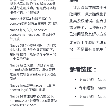
解释
我本地启动服务向云端nacos服
上述步骤旨在解决由
务进行注册成功，但是我将本地
服务打包，也部署到
败问题。通过确保集
Nacos社区群4 加解密插件在
此类授权错误。重启
console更新配置后变成明文问题
错误来源，以便采取
Nacos 如何关闭 nacos v2
已知问题及其解决方
console namespace，使api不对
外开放
如果以上步骤仍无法解决
Nacos 暂时不支持图片，请用文
块，看是否有其他用
字描述，摘抄重点即可请问下，
角色授权时不能多选命令空间吗
---------------
一个角色只能
Nacos 各位大佬，请教个问题，
参考链接 ：
nacos动态刷新问题，具体表现
是我开发机器Windows可以动态
刷新，
专家经验：Naco
Nacos linux部署nacos可以配置
专家经验：nac
access.log的保留时间吗
专家经验：Nac
Nacos 只做注册中心的情况下，
nacos从2.0.3升级到2.3.0需要做
---------------
业务的代码适配吗