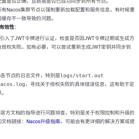
配置是否正确，且数据是否已成功同步到所有节点。
有Nacos集群节点以强制重新加载配置和服务信息，有时候重
因缓存不一致导致的问题。
的有效性
：
 2.x 引入了JWT令牌进行认证，检查是否因JWT令牌过期或生成方
致授权失败。如有必要，可以尝试重新生成JWT密钥并同步到
。
os各节点的日志文件，特别是
logs/start.out
nacos.log
，寻找关于授权失败的具体错误信息，这有助于定
源。
os官方文档的指导进行问题排查，特别是关于权限控制和升级的
如文档链接：
Nacos升级指南
，可能会有更详细的解决方案或提