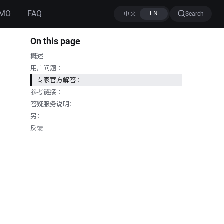
MO
FAQ
Search
On this page
概述
用户问题 ：
专家官方解答 ：
参考链接 ：
答疑服务说明：
另：
反馈