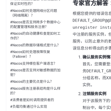
专家官方解答 
保证实时性的？
#Nacos如何处理网络分区问题
根据您提供的错误信
（网络隔离）？
DEFAULT_GROUP@@
#Nacos是否支持跨多个数据中心
的配置管理和服务注册？
unregister inst
#Nacos的自动健康检查是如何工
中注册的服务实例，但
作的？
服务，以防止意外的
#Nacos的数据存储格式是什么？
误信息分析得出的步
#Nacos如何处理故障恢复
（Failover）？
确认服务实例情
#Nacos支持哪些客户端语言？
首先，您需要登
#Nacos是否支持对敏感数据的加
务
DEFAULT_G
密？
分组名称，而
X
#Nacos的主要优点是什么？
实例。
#Nacos服务注册表结构是什么样
的？
注销服务实例
#消费者是如何调用提供者的
对于该服务下的
#负载均衡通过什么实现
制台中，每个实