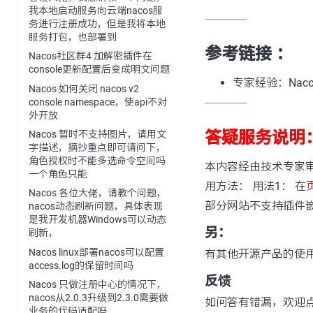
我本地启动服务向云端nacos服
---------------
务进行注册成功，但是我将本地
服务打包，也部署到
参考链接 ：
Nacos社区群4 加解密插件在
console更新配置后变成明文问题
专家经验：Naco
Nacos 如何关闭 nacos v2
---------------
console namespace，使api不对
外开放
答疑服务说明
Nacos 暂时不支持图片，请用文
字描述，摘抄重点即可请问下，
角色授权时不能多选命令空间吗
本内容经由技术专家
一个角色只能
用方法： 用法1： 在
Nacos 各位大佬，请教个问题，
部分网站不支持插件
nacos动态刷新问题，具体表现
是我开发机器Windows可以动态
另：
刷新，
Nacos linux部署nacos可以配置
有其他开源产品的使
access.log的保留时间吗
反馈
Nacos 只做注册中心的情况下，
nacos从2.0.3升级到2.3.0需要做
如问答有错漏，欢迎
业务的代码适配吗