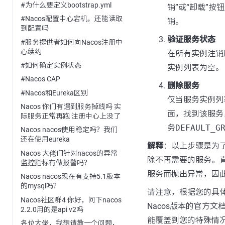
#为什么要定义bootstrap.yml
销”或“卸载”
#Nacos配置中心宕机，还能读取
销。
到配置吗
验证服务状态
#服务提供者如何向Nacos注册中
心续约
在所有实例注销
#如何确定实例状态
实例列表为空。
#Nacos CAP
删除服务
#Nacos和Eureka区别
仅当服务实例列
Nacos 你们有遇到服务掉线吗 实
面，找到该服务
际服务正常再跑 注册中心上没了
务
DEFAULT_G
Nacos nacos使用稳定吗？我们
还在使用eureka
解释
：以上步骤是为了
Nacos 大佬们针对nacos的异常
除不再需要的服务。
监控指标有做报警吗？
服务而抛出异常，因
Nacos nacos现在有支持5.1版本
的mysql吗？
请注意，根据您的具
Nacos社区群4 你好，问下nacos
Nacos版本的官方
2.2.0用的是api v2吗
能覆盖到您的特殊情
各位大佬，我想请教一个问题，