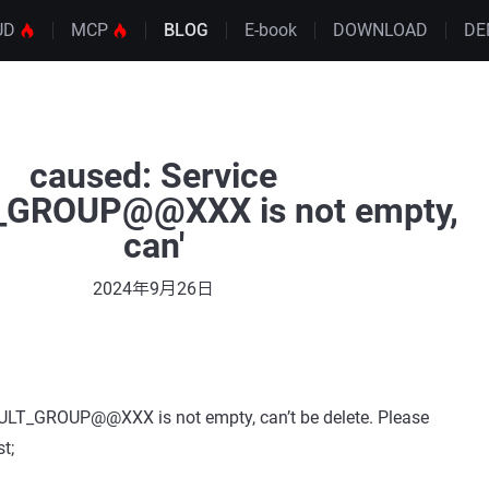
UD
MCP
BLOG
E-book
DOWNLOAD
DE
caused: Service
_GROUP@@XXX is not empty,
can'
2024年9月26日
ULT_GROUP@@XXX is not empty, can’t be delete. Please
t;