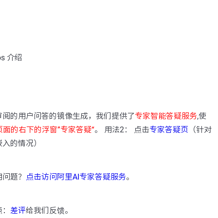
s 介绍
：
审阅的用户问答的镜像生成，我们提供了
专家智能答疑服务
,使
页面的右下的浮窗”专家答疑“
。 用法2： 点击
专家答疑页
（针对
嵌入的情况）
用问题？
点击访问阿里AI专家答疑服务
。
点：
差评
给我们反馈。