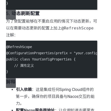
}
5. 动态刷新配置
为了使配置能够在不重启应用的情况下动态更新，可
以在需要动态更新的配置上加上
@RefreshScope
注解：
@
RefreshScope
@
ConfigurationProperties
(
prefix
=
"your.config.prefi
public
class
YourConfigProperties
 {
// 属性定义
}
解释
引入依赖
：这是集成任何Spring Cloud组件的
第一步，确保你的项目具备与Nacos交互的能
力。
配置Nacos服务器地址
：让应用知道去哪里查