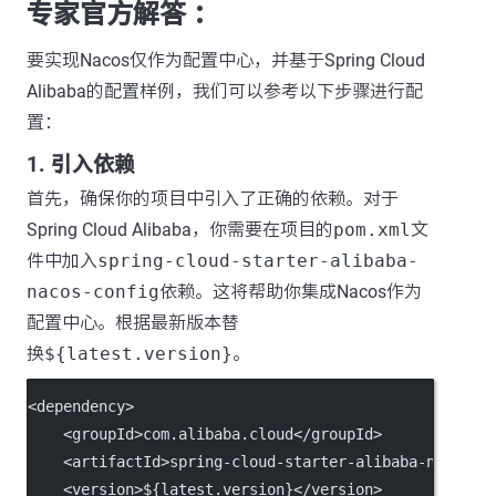
专家官方解答 ：
要实现Nacos仅作为配置中心，并基于Spring Cloud
Alibaba的配置样例，我们可以参考以下步骤进行配
置：
1. 引入依赖
首先，确保你的项目中引入了正确的依赖。对于
Spring Cloud Alibaba，你需要在项目的
pom.xml
文
件中加入
spring-cloud-starter-alibaba-
nacos-config
依赖。这将帮助你集成Nacos作为
配置中心。根据最新版本替
换
${latest.version}
。
<
dependency
>
    <
groupId
>com.alibaba.cloud</
groupId
>
    <
artifactId
>spring-cloud-starter-alibaba-nacos-c
    <
version
>${latest.version}</
version
>