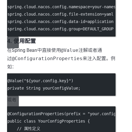
spring.cloud.nacos.config.namespace
=your-namespace-i
spring.cloud.nacos.config.file-extension
=yaml 
# 配置文
spring.cloud.nacos.config.data-id
=application 
# dat
spring.cloud.nacos.config.group
=DEFAULT_GROUP 
# 分组，
4. 使用配置
在Spring Bean中直接使用
@Value
注解或者通
过
@ConfigurationProperties
来注入配置。例
如：
@
Value
(
"${your.config.key}"
)
private
 String yourConfigValue;
或者
@
ConfigurationProperties
(
prefix
=
"your.config.prefi
public
class
YourConfigProperties
 {
// 属性定义