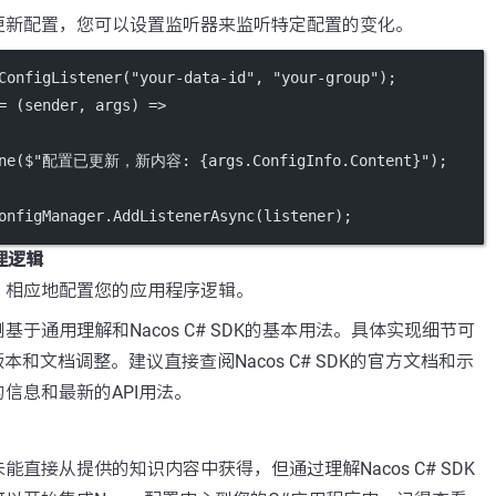
更新配置，您可以设置监听器来监听特定配置的变化。
ConfigListener
(
"your-data-id"
, 
"your-group"
);
=
 (
sender
, 
args
) 
=>
ne
(
$"配置已更新，新内容: {
args
.
ConfigInfo
.
Content
}"
);
onfigManager.
AddListenerAsync
(listener);
理逻辑
，相应地配置您的应用程序逻辑。
于通用理解和Nacos C# SDK的基本用法。具体实现细节可
本和文档调整。建议直接查阅Nacos C# SDK的官方文档和示
信息和最新的API用法。
直接从提供的知识内容中获得，但通过理解Nacos C# SDK