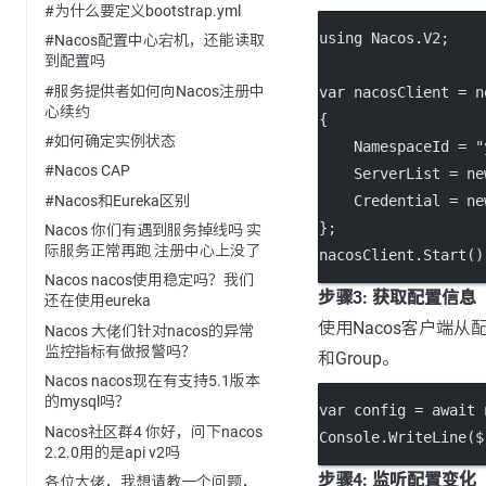
#为什么要定义bootstrap.yml
using
Nacos
.
V2
;
#Nacos配置中心宕机，还能读取
到配置吗
#服务提供者如何向Nacos注册中
var
nacosClient
=
n
心续约
{
#如何确定实例状态
    NamespaceId 
=
"
#Nacos CAP
    ServerList 
=
ne
#Nacos和Eureka区别
    Credential 
=
ne
};
Nacos 你们有遇到服务掉线吗 实
际服务正常再跑 注册中心上没了
nacosClient.
Start
()
Nacos nacos使用稳定吗？我们
步骤3: 获取配置信息
还在使用eureka
使用Nacos客户端从
Nacos 大佬们针对nacos的异常
监控指标有做报警吗？
和Group。
Nacos nacos现在有支持5.1版本
的mysql吗？
var
config
=
await
 
Nacos社区群4 你好，问下nacos
Console.
WriteLine
(
2.2.0用的是api v2吗
步骤4: 监听配置变化
各位大佬，我想请教一个问题，