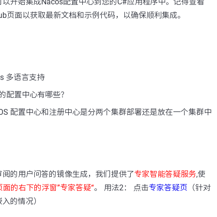
以开始集成Nacos配置中心到您的C#应用程序中。记得查看
的GitHub页面以获取最新文档和示例代码，以确保顺利集成。
os 多语言支持
的配置中心有哪些？
COS 配置中心和注册中心是分两个集群部署还是放在一个集群中
：
审阅的用户问答的镜像生成，我们提供了
专家智能答疑服务
,使
页面的右下的浮窗”专家答疑“
。 用法2： 点击
专家答疑页
（针对
嵌入的情况）