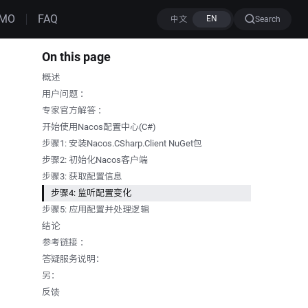
MO
FAQ
Search
On this page
概述
用户问题 ：
专家官方解答 ：
开始使用Nacos配置中心(C#)
步骤1: 安装Nacos.CSharp.Client NuGet包
步骤2: 初始化Nacos客户端
步骤3: 获取配置信息
步骤4: 监听配置变化
步骤5: 应用配置并处理逻辑
结论
参考链接 ：
答疑服务说明：
另：
反馈