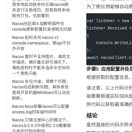
我本地启动服务向云端nacos服
为了使应用能够自动
务进行注册成功，但是我将本地
服务打包，也部署到
var
listener
=
new
Nacos社区群4 加解密插件在
listener.Received 
+
console更新配置后变成明文问题
{
Nacos 如何关闭 nacos v2
    Console.
WriteLi
console namespace，使api不对
外开放
};
Nacos 暂时不支持图片，请用文
await
 nacosClient.C
字描述，摘抄重点即可请问下，
角色授权时不能多选命令空间吗
步骤5: 应用配置并处
一个角色只能
根据获取的配置信息
Nacos 各位大佬，请教个问题，
nacos动态刷新问题，具体表现
请注意，以上代码示例基
是我开发机器Windows可以动态
能需要根据实际SDK版
刷新，
例代码以获取最准确的
Nacos linux部署nacos可以配置
access.log的保留时间吗
结论
Nacos 只做注册中心的情况下，
虽然直接的代码示例未能
nacos从2.0.3升级到2.3.0需要做
业务的代码适配吗