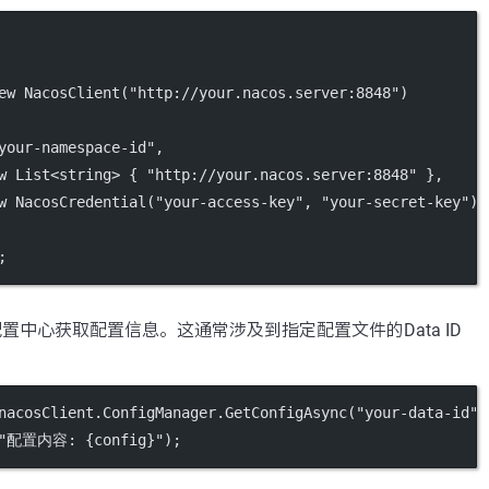
ew
NacosClient
(
"http://your.nacos.server:8848"
)
your-namespace-id"
,
w
List
<
string
> { 
"http://your.nacos.server:8848"
 },
w
NacosCredential
(
"your-access-key"
, 
"your-secret-key"
),
;
配置中心获取配置信息。这通常涉及到指定配置文件的Data ID
nacosClient.ConfigManager.
GetConfigAsync
(
"your-data-id"
,
$"配置内容: {
config
}"
);