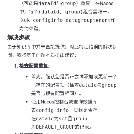
（可能是
dataId
与
group
）重复。在Nacos
中，每个
(dataId, group)
组合需唯一，
以
uk_configinfo_datagrouptenant
作
为约束键。
解决步骤
由于知识库中并未直接提供针对此特定错误的解决步
骤，我将基于问题本质提出建议：
检查配置重复
:
首先，确认您是否正尝试添加或更新一个
已存在的配置项（检查
dataId
与
group
是否与现有配置相同）。
使用Nacos控制台或查询数据库
表
config_info
，查找是否存
在
dataId
为
set
且
group
为
DEFAULT_GROUP
的记录。