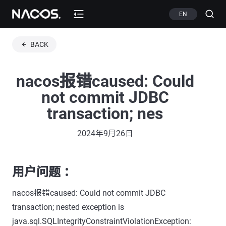
EN
BACK
nacos报错caused: Could
not commit JDBC
transaction; nes
2024年9月26日
用户问题 ：
nacos报错caused: Could not commit JDBC
transaction; nested exception is
java.sql.SQLIntegrityConstraintViolationException: