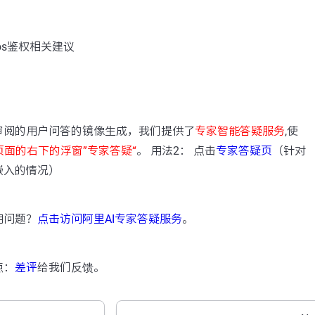
os鉴权相关建议
：
审阅的用户问答的镜像生成，我们提供了
专家智能答疑服务
,使
页面的右下的浮窗”专家答疑“
。 用法2： 点击
专家答疑页
（针对
嵌入的情况）
用问题？
点击访问阿里AI专家答疑服务
。
点：
差评
给我们反馈。