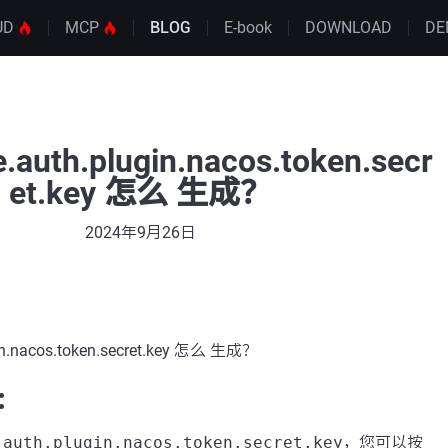
UD
MCP
BLOG
E-book
DOWNLOAD
DE
.auth.plugin.nacos.token.secr
et.key 怎么 生成？
2024年9月26日
gin.nacos.token.secret.key 怎么 生成？
：
.auth.plugin.nacos.token.secret.key
，您可以按