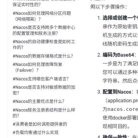
保证实时性的？
照以下步骤操作：
#Nacos如何处理网络分区问题
选择或创建一个
（网络隔离）？
串作为原始密钥
#Nacos是否支持跨多个数据中心
的配置管理和服务注册？
机生成的方式以
#Nacos的自动健康检查是如何工
线随机密码生成
作的？
编码为Base64
#Nacos的数据存储格式是什么？
一步是为了满足N
#Nacos如何处理故障恢复
（Failover）？
您可以通过多种
#Nacos支持哪些客户端语言？
字符串，然后点击“
#Nacos是否支持对敏感数据的加
配置到Nacos
：
密？
（applicatio
#Nacos的主要优点是什么？
为
nacos.cor
#Nacos服务注册表结构是什么样
的？
使用docker
#消费者是如何调用提供者的
现相同目的。
#负载均衡通过什么实现
确保一致性
：在