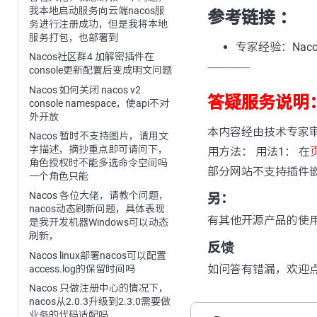
我本地启动服务向云端nacos服
参考链接 ：
务进行注册成功，但是我将本地
服务打包，也部署到
专家经验：Nac
Nacos社区群4 加解密插件在
---------------
console更新配置后变成明文问题
Nacos 如何关闭 nacos v2
答疑服务说明
console namespace，使api不对
外开放
本内容经由技术专家
Nacos 暂时不支持图片，请用文
字描述，摘抄重点即可请问下，
用方法： 用法1： 在
角色授权时不能多选命令空间吗
部分网站不支持插件
一个角色只能
Nacos 各位大佬，请教个问题，
另：
nacos动态刷新问题，具体表现
有其他开源产品的使
是我开发机器Windows可以动态
刷新，
反馈
Nacos linux部署nacos可以配置
如问答有错漏，欢迎
access.log的保留时间吗
Nacos 只做注册中心的情况下，
nacos从2.0.3升级到2.3.0需要做
业务的代码适配吗