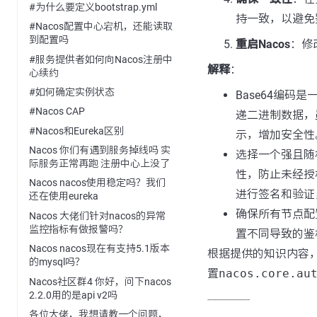
#为什么要定义bootstrap.yml
持一致，以避免
#Nacos配置中心宕机，还能读取
到配置吗
重启Nacos
：修
#服务提供者如何向Nacos注册中
解释
：
心续约
#如何确定实例状态
Base64编码
#Nacos CAP
递二进制数据，
#Nacos和Eureka区别
示，增加安全性
Nacos 你们有遇到服务掉线吗 实
选择一个强且随
际服务正常再跑 注册中心上没了
性，防止未经授权
Nacos nacos使用稳定吗？我们
进行签名和验证
还在使用eureka
确保所有节点配
Nacos 大佬们针对nacos的异常
监控指标有做报警吗？
置不同导致的鉴
Nacos nacos现在有支持5.1版本
根据提供的知识内容
的mysql吗？
置
nacos.core.au
Nacos社区群4 你好，问下nacos
2.2.0用的是api v2吗
---------------
各位大佬，我想请教一个问题，