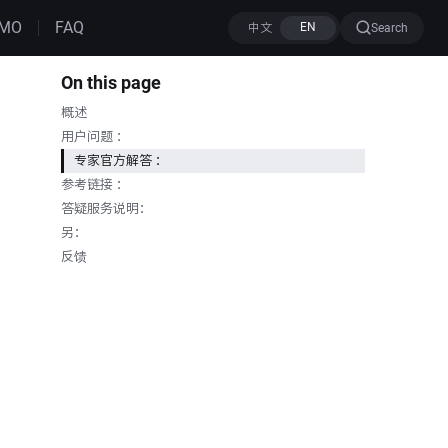
MO
FAQ
Search
On this page
概述
用户问题 ：
专家官方解答 ：
参考链接 ：
答疑服务说明：
另：
反馈